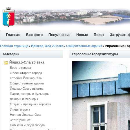
Главная
Все фото
Популярные
Новые
Поиск
Загрузить 
Главная страница
/
Йошкар-Ола 20 века
/
Общественные здания
/ Управление Го
Категории
Управление Горархитектуры
Йошкар-Ола 20 века
Ворота города
Облик старого города
Стройки Йошкар-Олы
Общественные здания
Йошкар-Ола с высоты
Парки, скверы и бульвары
Декор и интерьеры
Отдых и праздники горожан
Улицы и дома
Ночная Йошкар-Ола
Этого уже нет
События и люди города