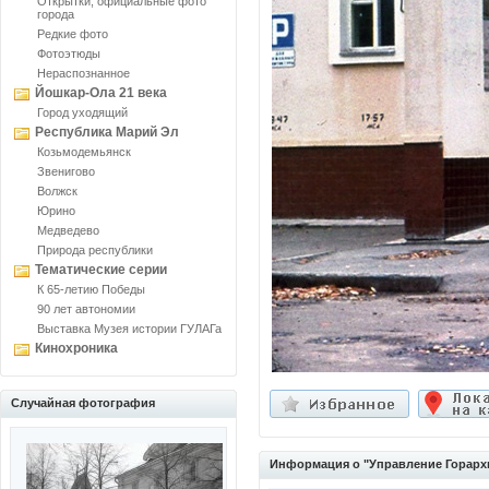
Открытки, официальные фото
города
Редкие фото
Фотоэтюды
Нераспознанное
Йошкар-Ола 21 века
Город уходящий
Республика Марий Эл
Козьмодемьянск
Звенигово
Волжск
Юрино
Медведево
Природа республики
Тематические серии
К 65-летию Победы
90 лет автономии
Выставка Музея истории ГУЛАГа
Кинохроника
Случайная фотография
Информация о "Управление Горарх