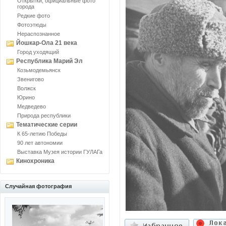
Открытки, официальные фото
города
Редкие фото
Фотоэтюды
Нераспознанное
Йошкар-Ола 21 века
Город уходящий
Республика Марий Эл
Козьмодемьянск
Звенигово
Волжск
Юрино
Медведево
Природа республики
Тематические серии
К 65-летию Победы
90 лет автономии
Выставка Музея истории ГУЛАГа
Кинохроника
Случайная фотография