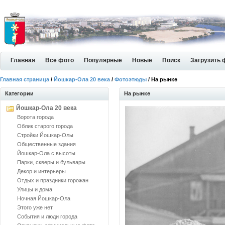
Главная
Все фото
Популярные
Новые
Поиск
Загрузить 
Главная страница
/
Йошкар-Ола 20 века
/
Фотоэтюды
/ На рынке
Категории
На рынке
Йошкар-Ола 20 века
Ворота города
Облик старого города
Стройки Йошкар-Олы
Общественные здания
Йошкар-Ола с высоты
Парки, скверы и бульвары
Декор и интерьеры
Отдых и праздники горожан
Улицы и дома
Ночная Йошкар-Ола
Этого уже нет
События и люди города