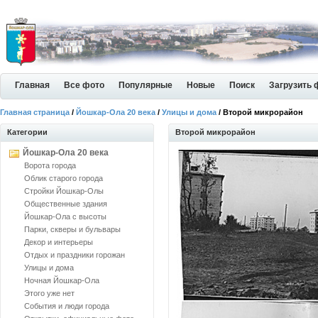
Главная
Все фото
Популярные
Новые
Поиск
Загрузить 
Главная страница
/
Йошкар-Ола 20 века
/
Улицы и дома
/ Второй микрорайон
Категории
Второй микрорайон
Йошкар-Ола 20 века
Ворота города
Облик старого города
Стройки Йошкар-Олы
Общественные здания
Йошкар-Ола с высоты
Парки, скверы и бульвары
Декор и интерьеры
Отдых и праздники горожан
Улицы и дома
Ночная Йошкар-Ола
Этого уже нет
События и люди города