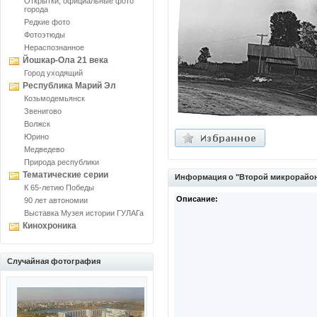
Открытки, официальные фото
города
Редкие фото
Фотоэтюды
Нераспознанное
Йошкар-Ола 21 века
Город уходящий
Республика Марий Эл
Козьмодемьянск
Звенигово
Волжск
Юрино
Медведево
Природа республики
Тематические серии
Информация о "Второй микрорайо
К 65-летию Победы
Описание:
90 лет автономии
Выставка Музея истории ГУЛАГа
Кинохроника
Случайная фотография