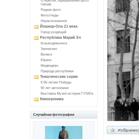
Открытки, официальные фото
города
Редкие фото
Фотоэтюды
Нераспознанное
Йошкар-Ола 21 века
Город уходящий
Республика Марий Эл
Козьмодемьянск
Звенигово
Волжск
Юрино
Медведево
Природа республики
Тематические серии
К 65-летию Победы
90 лет автономии
Выставка Музея истории ГУЛАГа
Кинохроника
Случайная фотография