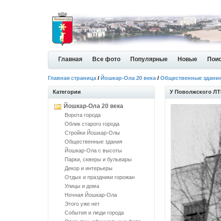
Главная
Все фото
Популярные
Новые
Пои
Главная страница
/
Йошкар-Ола 20 века
/
Общественные здани
Категории
У Поволжского Л
Йошкар-Ола 20 века
Ворота города
Облик старого города
Стройки Йошкар-Олы
Общественные здания
Йошкар-Ола с высоты
Парки, скверы и бульвары
Декор и интерьеры
Отдых и праздники горожан
Улицы и дома
Ночная Йошкар-Ола
Этого уже нет
События и люди города