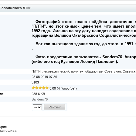
Поволжского ЛТИ"
Фотографий этого плана найдётся достаточно
"ПЛТИ", но этот снимок ценен тем, что имеет впо
1952 года. Именно на эту дату наводит содержание п
годовщина Великой Октябрьской Социалистической
Вот как выглядело здание за год до этого, в 1951 
.
Фото предоставил пользователь Sanders76. Авт
(либо его отец Кузнецов Леонид Павлович).
:
ПЛТИ
,
лесотехнический
,
политех
,
общежитие
,
Советская
,
Советск
28.08.2019 07:36
3103
5.00 (4 Голос(ов))
ии:
238.6 KB
Sanders76
афия:
индпошива