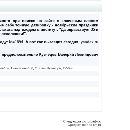
 много при поиске на сайте с ключевым словом
лне себе точную датировку - ноябрьские праздники
лаката над входом в институт: "Да здравствует 35-я
 революции!".
году:
id=1894
. А вот как выглядит сегодня:
yandex.ru
ор предположительно Кузнецов Валерий Леонидович
ая-152
,
Советская-150
,
Сталин
,
Кузнецов
,
1950-е
Следующая фотография:
Средняя школа № 19