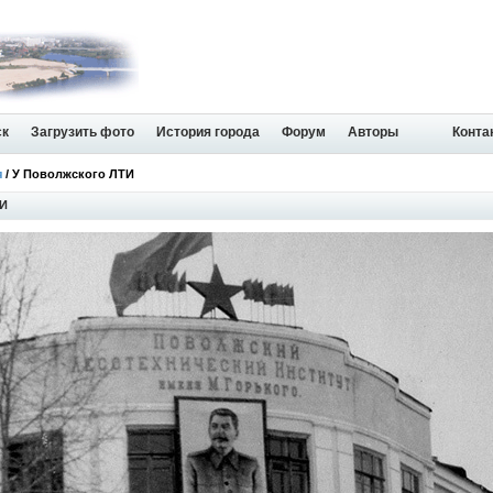
ск
Загрузить фото
История города
Форум
Авторы
Конта
я
/ У Поволжского ЛТИ
ТИ