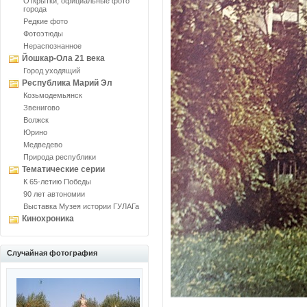
Открытки, официальные фото
города
Редкие фото
Фотоэтюды
Нераспознанное
Йошкар-Ола 21 века
Город уходящий
Республика Марий Эл
Козьмодемьянск
Звенигово
Волжск
Юрино
Медведево
Природа республики
Тематические серии
К 65-летию Победы
90 лет автономии
Выставка Музея истории ГУЛАГа
Кинохроника
Случайная фотография