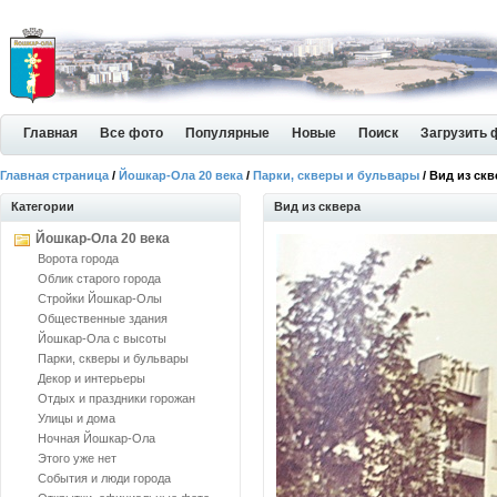
Главная
Все фото
Популярные
Новые
Поиск
Загрузить 
Главная страница
/
Йошкар-Ола 20 века
/
Парки, скверы и бульвары
/ Вид из скв
Категории
Вид из сквера
Йошкар-Ола 20 века
Ворота города
Облик старого города
Стройки Йошкар-Олы
Общественные здания
Йошкар-Ола с высоты
Парки, скверы и бульвары
Декор и интерьеры
Отдых и праздники горожан
Улицы и дома
Ночная Йошкар-Ола
Этого уже нет
События и люди города