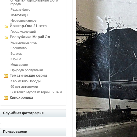
Открытки, официальные фото
города
Редкие фото
Фотоэтюды
Нераспознанное
Йошкар-Ола 21 века
Город уходящий
Республика Марий Эл
Козьмодемьянск
Звенигово
Волжск
Юрино
Медведево
Природа республики
Тематические серии
К 65-летию Победы
90 лет автономии
Выставка Музея истории ГУЛАГа
Кинохроника
Случайная фотография
Пользователи