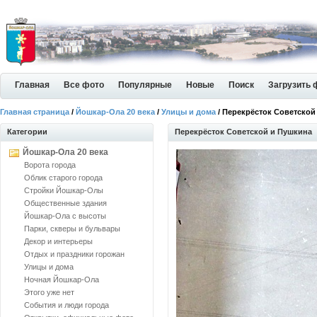
Главная
Все фото
Популярные
Новые
Поиск
Загрузить 
Главная страница
/
Йошкар-Ола 20 века
/
Улицы и дома
/ Перекрёсток Советской
Категории
Перекрёсток Советской и Пушкина
Йошкар-Ола 20 века
Ворота города
Облик старого города
Стройки Йошкар-Олы
Общественные здания
Йошкар-Ола с высоты
Парки, скверы и бульвары
Декор и интерьеры
Отдых и праздники горожан
Улицы и дома
Ночная Йошкар-Ола
Этого уже нет
События и люди города