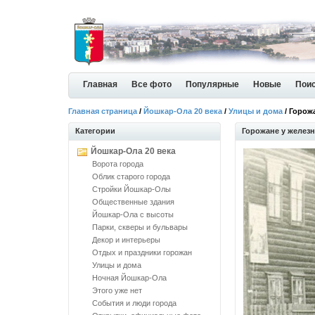
Главная
Все фото
Популярные
Новые
Пои
Главная страница
/
Йошкар-Ола 20 века
/
Улицы и дома
/ Горож
Категории
Горожане у желез
Йошкар-Ола 20 века
Ворота города
Облик старого города
Стройки Йошкар-Олы
Общественные здания
Йошкар-Ола с высоты
Парки, скверы и бульвары
Декор и интерьеры
Отдых и праздники горожан
Улицы и дома
Ночная Йошкар-Ола
Этого уже нет
События и люди города