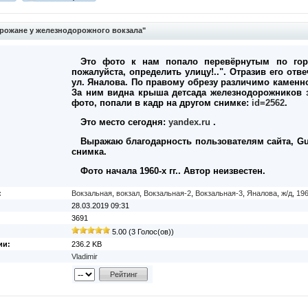
рожане у железнодорожного вокзала"
Это фото к нам попало перевёрнутым по гор
пожалуйста, определить улицу!..". Отразив его отв
ул. Яналова. По правому обрезу различимо каменно
За ним видна крыша детсада железнодорожников з
фото, попали в кадр на другом снимке:
id=2562
.
Это место сегодня:
yandex.ru
.
Выражаю благодарность пользователям сайта, Gu
снимка.
Фото начала 1960-х гг.. Автор неизвестен.
:
Вокзальная
,
вокзал
,
Вокзальная-2
,
Вокзальная-3
,
Яналова
,
ж/д
,
196
28.03.2019 09:31
3691
5.00 (3 Голос(ов))
ии:
236.2 KB
Vladimir