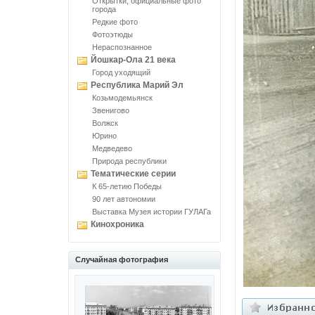
Открытки, официальные фото
города
Редкие фото
Фотоэтюды
Нераспознанное
Йошкар-Ола 21 века
Город уходящий
Республика Марий Эл
Козьмодемьянск
Звенигово
Волжск
Юрино
Медведево
Природа республики
Тематические серии
К 65-летию Победы
90 лет автономии
Выставка Музея истории ГУЛАГа
Кинохроника
Случайная фотография