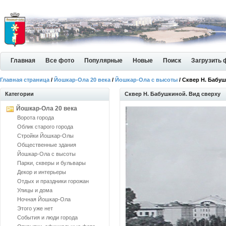
Главная
Все фото
Популярные
Новые
Поиск
Загрузить 
Главная страница
/
Йошкар-Ола 20 века
/
Йошкар-Ола с высоты
/ Сквер Н. Бабу
Категории
Сквер Н. Бабушкиной. Вид сверху
Йошкар-Ола 20 века
Ворота города
Облик старого города
Стройки Йошкар-Олы
Общественные здания
Йошкар-Ола с высоты
Парки, скверы и бульвары
Декор и интерьеры
Отдых и праздники горожан
Улицы и дома
Ночная Йошкар-Ола
Этого уже нет
События и люди города