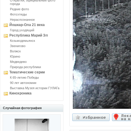
Открытки, официальные фото
города
Редкие фото
Фотоэтюды
Нераспознанное
Йошкар-Ола 21 века
Город уходящий
Республика Марий Эл
Козьмодемьянск
Звенигово
Волжск
Юрино
Медведево
Природа республики
Тематические серии
К 65-летию Победы
90 лет автономии
Выставка Музея истории ГУЛАГа
Кинохроника
Случайная фотография