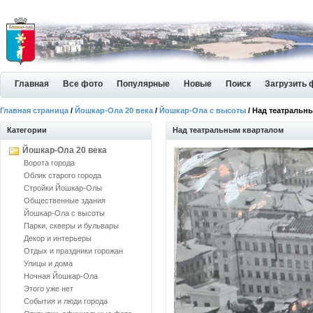
Главная
Все фото
Популярные
Новые
Поиск
Загрузить 
Главная страница
/
Йошкар-Ола 20 века
/
Йошкар-Ола с высоты
/ Над театральн
Категории
Над театральным кварталом
Йошкар-Ола 20 века
Ворота города
Облик старого города
Стройки Йошкар-Олы
Общественные здания
Йошкар-Ола с высоты
Парки, скверы и бульвары
Декор и интерьеры
Отдых и праздники горожан
Улицы и дома
Ночная Йошкар-Ола
Этого уже нет
События и люди города