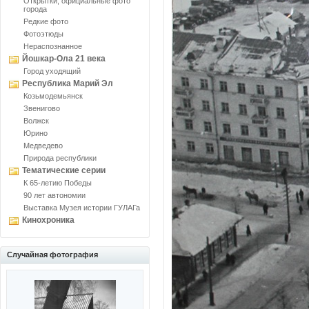
Открытки, официальные фото
города
Редкие фото
Фотоэтюды
Нераспознанное
Йошкар-Ола 21 века
Город уходящий
Республика Марий Эл
Козьмодемьянск
Звенигово
Волжск
Юрино
Медведево
Природа республики
Тематические серии
К 65-летию Победы
90 лет автономии
Выставка Музея истории ГУЛАГа
Кинохроника
Случайная фотография