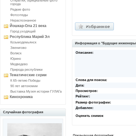
Открытки, официальные фото
города
Редкие фото
Фотоэтюды
Нераспознанное
Йошкар-Ола 21 века
Город уходящий
Республика Марий Эл
Козьмодемьянск
Информация о "Будущие инженеры
Звенигово
Описание:
Волжск
Юрино
Медведево
Природа республики
Тематические серии
Слова для поиска:
К 65-летию Победы
Дата:
90 лет автономии
Просмотров:
Выставка Музея истории ГУЛАГа
Рейтинг:
Кинохроника
Размер фотографии:
Добавлен:
Случайная фотография
Оценить снимок
Предыдущая фотография: