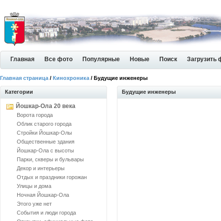
Главная
Все фото
Популярные
Новые
Поиск
Загрузить 
Главная страница
/
Кинохроника
/ Будущие инженеры
Категории
Будущие инженеры
Йошкар-Ола 20 века
Ворота города
Облик старого города
Стройки Йошкар-Олы
Общественные здания
Йошкар-Ола с высоты
Парки, скверы и бульвары
Декор и интерьеры
Отдых и праздники горожан
Улицы и дома
Ночная Йошкар-Ола
Этого уже нет
События и люди города