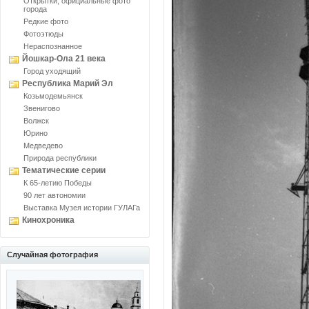
Открытки, официальные фото
города
Редкие фото
Фотоэтюды
Нераспознанное
Йошкар-Ола 21 века
Город уходящий
Республика Марий Эл
Козьмодемьянск
Звенигово
Волжск
Юрино
Медведево
Природа республики
Тематические серии
К 65-летию Победы
90 лет автономии
Выставка Музея истории ГУЛАГа
Кинохроника
Случайная фотография