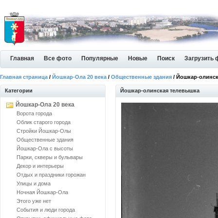
Главная
Все фото
Популярные
Новые
Поиск
Загрузить 
Главная страница
/
Йошкар-Ола 20 века
/
Общественные здания
/ Йошкар-олинс
Категории
Йошкар-олинская телевышка
Йошкар-Ола 20 века
Ворота города
Облик старого города
Стройки Йошкар-Олы
Общественные здания
Йошкар-Ола с высоты
Парки, скверы и бульвары
Декор и интерьеры
Отдых и праздники горожан
Улицы и дома
Ночная Йошкар-Ола
Этого уже нет
События и люди города