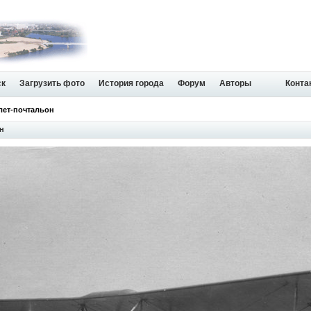
ск
Загрузить фото
История города
Форум
Авторы
Конта
лет-почтальон
н