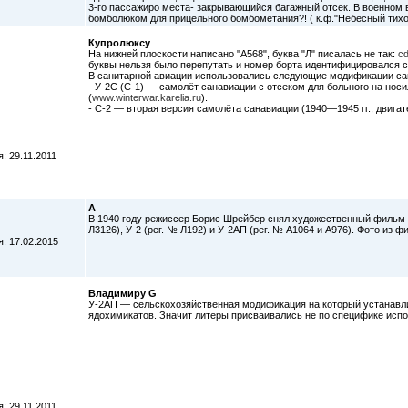
3-го пассажиро места- закрывающийся багажный отсек. В военном в
бомболюком для прицельного бомбометания?! ( к.ф."Небесный тихо
Купролюксу
На нижней плоскости написано "А568", буква "Л" писалась не так:
cd
буквы нельзя было перепутать и номер борта идентифицировался с
В санитарной авиации использовались следующие модификации са
- У-2С (С-1) — самолёт санавиации с отсеком для больного на носи
(
www.winterwar.karelia.ru
).
- С-2 — вторая версия самолёта санавиации (1940—1945 гг., двигате
: 29.11.2011
А
В 1940 году режиссер Борис Шрейбер снял художественный фильм 
Л3126), У-2 (рег. № Л192) и У-2АП (рег. № А1064 и А976). Фото из 
: 17.02.2015
Владимиру G
У-2АП — сельскохозяйственная модификация на который устанавл
ядохимикатов. Значит литеры присваивались не по специфике исп
: 29.11.2011