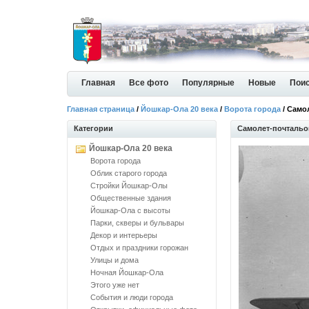
Главная
Все фото
Популярные
Новые
Пои
Главная страница
/
Йошкар-Ола 20 века
/
Ворота города
/ Само
Категории
Самолет-почтальо
Йошкар-Ола 20 века
Ворота города
Облик старого города
Стройки Йошкар-Олы
Общественные здания
Йошкар-Ола с высоты
Парки, скверы и бульвары
Декор и интерьеры
Отдых и праздники горожан
Улицы и дома
Ночная Йошкар-Ола
Этого уже нет
События и люди города