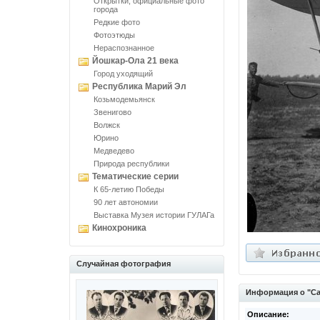
Открытки, официальные фото
города
Редкие фото
Фотоэтюды
Нераспознанное
Йошкар-Ола 21 века
Город уходящий
Республика Марий Эл
Козьмодемьянск
Звенигово
Волжск
Юрино
Медведево
Природа республики
Тематические серии
К 65-летию Победы
90 лет автономии
Выставка Музея истории ГУЛАГа
Кинохроника
Случайная фотография
Информация о "Са
Описание: