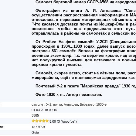
Самолет бортовой номер СССР-А568 на аэродроме
Фотография из книги А. И. Алтышева "Свя
осуществлении распространения информации в МАО-
относилось к перевозке материальных объектов: п
"Что касается доставки почты из Йошкар-Олы в ра
возможное, чтобы она проделывала этот путь
отправлялась в районы на самолетах и сельский по
От Profus: На фото самолёт У-2СП (Специальн
происходил в 1934...1939 годах, далее выпуск в
построен 861 самолёт. Биплан на фотографии явн
военный экземпляр, т.к. на верхнем крыле, над вт
нет полукруглой выемки для встающего в полный
верхнем крыле пулемёта.
Самолёт, скорее всего, стоит на лётном поле, ра
микрорайона, ещё не являющемся аэродромом как т
Почтовый У-2 в газете "Марийская правда" 1936 г
Фото 1930-х гг.. Автор неизвестен.
:
самолет
,
У-2
,
почта
,
Алтышев
,
Березово
,
1930-е
01.03.2018 09:16
5585
5.00 (3 Голос(ов))
ии:
187.9 KB
Guta