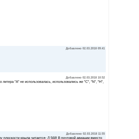
Добавлено 02.03.2018 09:41
Добавлено 02.03.2018 10:52
 литера "А" не использовалась, использовались же "С", "N", "Н",
Добавлено 02.03.2018 11:55
у плоскости крыла читается- Л 568! В почтовой авиации вместо