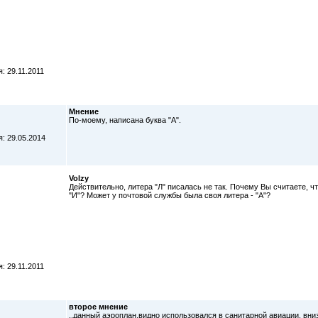
: 29.11.2011
Мнение
По-моему, написана буква "А".
: 29.05.2014
Volzy
Действительно, литера "Л" писалась не так. Почему Вы считаете, что
"И"? Может у почтовой службы была своя литера - "А"?
: 29.11.2011
второе мнение
..данный аэроплан,видно использовался в санитарной авиации, вниз