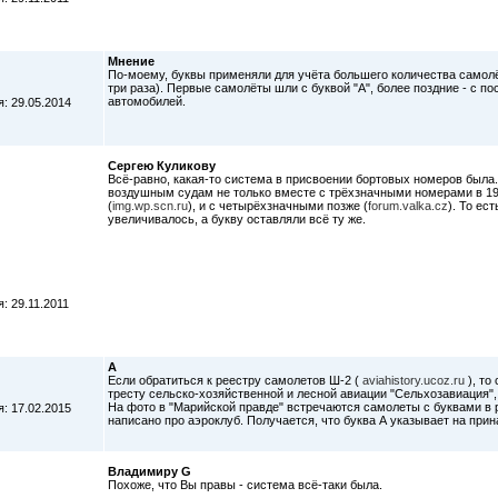
Мнение
По-моему, буквы применяли для учёта большего количества самолёт
три раза). Первые самолёты шли с буквой "А", более поздние - с 
автомобилей.
: 29.05.2014
Сергею Куликову
Всё-равно, какая-то система в присвоении бортовых номеров была
воздушным судам не только вместе с трёхзначными номерами в 1930
(
img.wp.scn.ru
), и с четырёхзначными позже (
forum.valka.cz
). То ес
увеличивалось, а букву оставляли всё ту же.
: 29.11.2011
А
Если обратиться к реестру самолетов Ш-2 (
aviahistory.ucoz.ru
), то
тресту сельско-хозяйственной и лесной авиации "Сельхозавиация", 
На фото в "Марийской правде" встречаются самолеты с буквами в ре
: 17.02.2015
написано про аэроклуб. Получается, что буква А указывает на при
Владимиру G
Похоже, что Вы правы - система всё-таки была.