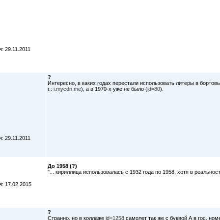
: 29.11.2011
?
Интересно, в каких годах перестали использовать литеры в бортов
г.:
i.mycdn.me
), а в 1970-х уже не было (
id=80
).
: 29.11.2011
До 1958 (?)
"... кириллица использовалась с 1932 года по 1958, хотя в реальност
: 17.02.2015
?
Странно, но в коллаже
id=1258
самолет так же с буквой А в гос. но