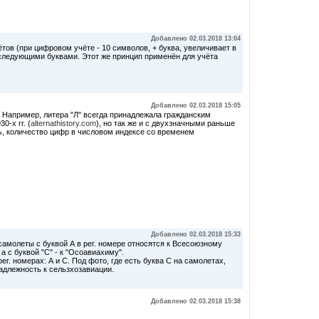
Добавлено 02.03.2018 13:04
ов (при цифровом учёте - 10 символов, + буква, увеличивает в
последующими буквами. Этот же принцип применён для учёта
Добавлено 02.03.2018 15:05
. Например, литера "Л" всегда принадлежала гражданским
-х гг. (
alternathistory.com
), но так же и с двухзначными раньше
ть, количество цифр в числовом индексе со временем
Добавлено 02.03.2018 15:33
 самолеты с буквой А в рег. номере относятся к Всесоюзному
а с буквой "С" - к "Осоавиахиму".
г. номерах: А и С. Под фото, где есть буква С на самолетах,
надлежность к сельзхозавиации.
Добавлено 02.03.2018 15:38