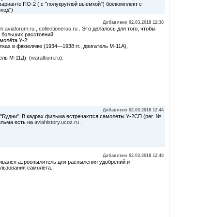
арианте ПО-2 ( с "полукруглой выемкой") боекомплект с
ход")
Добавлено 02.03.2018 12:38
n.aviaforum.ru
,
collectionerus.ru
. Это делалось для того, чтобы
 больших расстояний.
молёта У-2:
лках в фюзеляже (1934—1938 гг., двигатель М-11А),
ль М-11Д), (
waralbum.ru
).
Добавлено 02.03.2018 12:44
"Будни". В кадрах фильма встречаются самолеты У-2СП (рег. №
фильма есть на
aviahistory.ucoz.ru
.
Добавлено 02.03.2018 12:48
ивался аэроопылитель для распыления удобрений и
ользования самолёта.