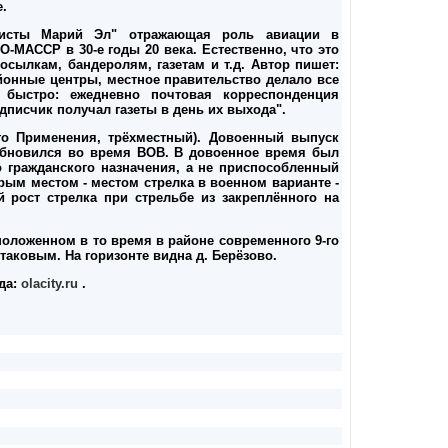
.
зисты Марий Эл" отражающая роль авиации в
МАССР в 30-е годы 20 века. Естественно, что это
осылкам, бандеролям, газетам и т.д. Автор пишет:
йонные центры, местное правительство делало все
 быстро: ежедневно почтовая корреспонденция
дписчик получал газеты в день их выхода".
ого Применения, трёхместный). Довоенный выпуск
озобновился во время ВОВ. В довоенное время был
о гражданского назначения, а не приспособленный
орым местом - местом стрелка в военном варианте -
 рост стрелка при стрельбе из закреплённого на
сположенном в то время в районе современного 9-го
аковым. На горизонте видна д. Берёзово.
ода:
olacity.ru
.