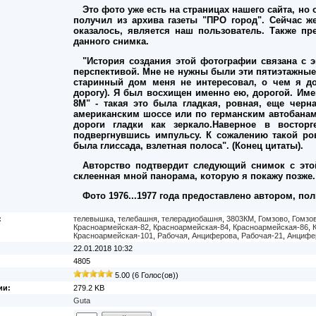
Это фото уже есть на страницах нашего сайта, но 
получил из архива газеты "ПРО город". Сейчас ж
оказалось, является наш пользователь. Также пр
данного снимка.
"История создания этой фотографии связана с 
перспективой. Мне не нужны были эти пятиэтажны
старинный дом меня не интересовал, о чем я до
дорогу). Я был восхищен именно ею, дорогой. Им
8М" - такая это была гладкая, ровная, еще черн
американским шоссе или по германским автобанам
дороги гладки как зеркало.Наверное в востор
подвергнувшись импульсу. К сожалению такой ро
была глиссада, взлетная полоса". (Конец цитаты).
Авторство подтвердит следующий снимок с это
склеенная мной панорама, которую я покажу позже.
Фото 1976...1977 года предоставлено автором, по
:
телевышка
,
телебашня
,
телерадиобашня
,
3803КМ
,
Гомзово
,
Гомзо
Красноармейская-82
,
Красноармейская-84
,
Красноармейская-86
,
Красноармейская-101
,
Рабочая
,
Анциферова
,
Рабочая-21
,
Анцифе
22.01.2018 10:32
4805
5.00 (6 Голос(ов))
ии:
279.2 KB
Guta