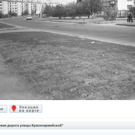
вая дорога улицы Красноармейской"