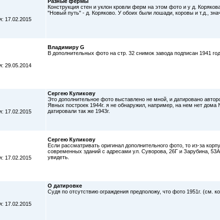
Разные фермы
Конструкция стен и уклон кровли ферм на этом фото и у д. Коряков
"Новый путь" - д. Коряково. У обоих были лошади, коровы и т.д., зн
: 17.02.2015
Владимиру G
В дополнительных фото на стр. 32 снимок завода подписан 1941 год
: 29.05.2014
Сергею Куликову
Это дополнительное фото выставлено не мной, и датировано авторо
Явных построек 1944г. я не обнаружил, например, на нем нет дома
датировали так же 1943г.
: 17.02.2015
Сергею Куликову
Если рассматривать оригинал дополнительного фото, то из-за кор
современных зданий с адресами ул. Суворова, 26Г и Зарубина, 53А.
увидеть.
: 17.02.2015
О датировке
Судя по отсутствию ограждения предположу, что фото 1951г. (см. к
: 17.02.2015