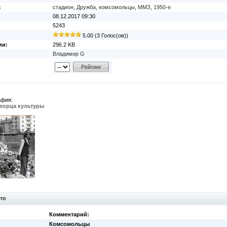
:
стадион
,
Дружба
,
комсомольцы
,
ММЗ
,
1950-е
08.12.2017 09:30
5243
5.00 (3 Голос(ов))
ии:
296.2 KB
Владимир G
афия:
Дворца культуры
то
Комментарий:
Комсомольцы