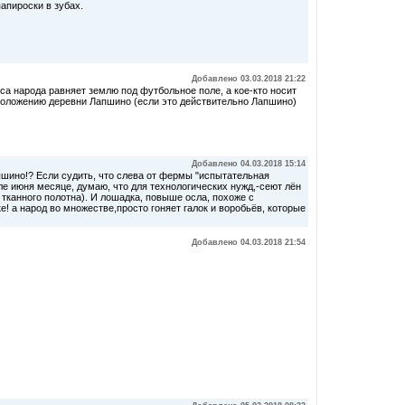
папироски в зубах.
Добавлено 03.03.2018 21:22
са народа равняет землю под футбольное поле, а кое-кто носит
положению деревни Лапшино (если это действительно Лапшино)
Добавлено 04.03.2018 15:14
Мышино!? Если судить, что слева от фермы "испытательная
е июня месяце, думаю, что для технологических нужд,-сеют лён
тканного полотна). И лошадка, повыше осла, похоже с
! а народ во множестве,просто гоняет галок и воробьёв, которые
Добавлено 04.03.2018 21:54