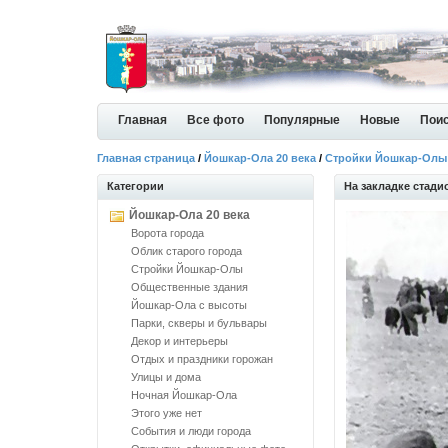
Главная
Все фото
Популярные
Новые
Пои
Главная страница
/
Йошкар-Ола 20 века
/
Стройки Йошкар-Олы
Категории
На закладке стади
Йошкар-Ола 20 века
Ворота города
Облик старого города
Стройки Йошкар-Олы
Общественные здания
Йошкар-Ола с высоты
Парки, скверы и бульвары
Декор и интерьеры
Отдых и праздники горожан
Улицы и дома
Ночная Йошкар-Ола
Этого уже нет
События и люди города