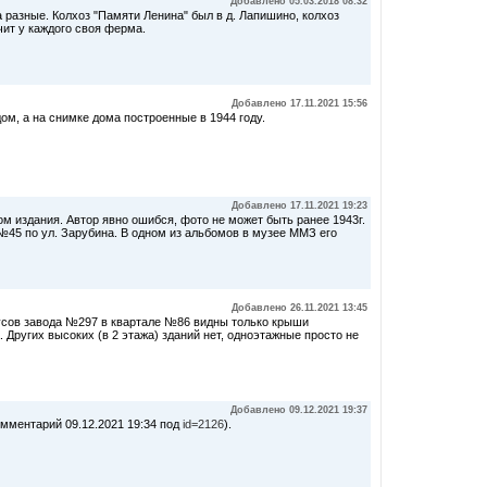
Добавлено 05.03.2018 08:32
а разные. Колхоз "Памяти Ленина" был в д. Лапишино, колхоз
ачит у каждого своя ферма.
Добавлено 17.11.2021 15:56
ом, а на снимке дома построенные в 1944 году.
Добавлено 17.11.2021 19:23
м издания. Автор явно ошибся, фото не может быть ранее 1943г.
 №45 по ул. Зарубина. В одном из альбомов в музее ММЗ его
Добавлено 26.11.2021 13:45
пусов завода №297 в квартале №86 видны только крыши
 Других высоких (в 2 этажа) зданий нет, одноэтажные просто не
Добавлено 09.12.2021 19:37
омментарий 09.12.2021 19:34 под
id=2126
).