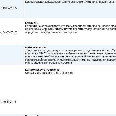
Комсомольцы завода работали "с огоньком". Хоть руки и заняты, а 
: 19.04.2015
Стадион.
Если это не сельхозработы то могу предположить,что основная мас
на носилках чернозем чтобы потом посеять траву.Можно ли по рас
определить откуда снимает фотограф?
: 04.03.2017
а чья лошадка
..была ли ферма,что виднеется на горизонте, в д.Лапшино? а в д.
площадка ММЗ",то оказывается была на заре становления! А вначал
или коноплю!( необходимость высокопрочной льняного,конопляного 
самодельной сеялкой!? А мужики копают ямы на подьездной дорожке
очень охочие до посеенных семян!
Купролюксу от СергеяS
Ферма у д.Коряково 1941г.:
olacity.ru
.
: 29.11.2011