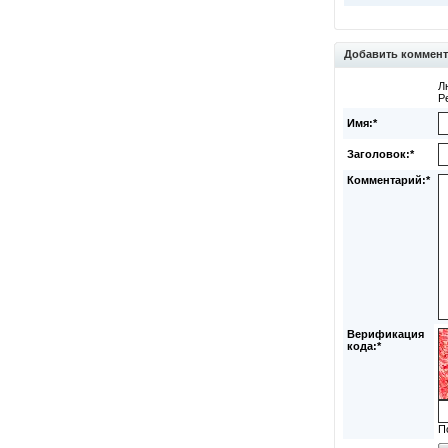
Добавить коммен
Л
Р
Имя:*
Заголовок:*
Комментарий:*
Верификация
кода:*
П