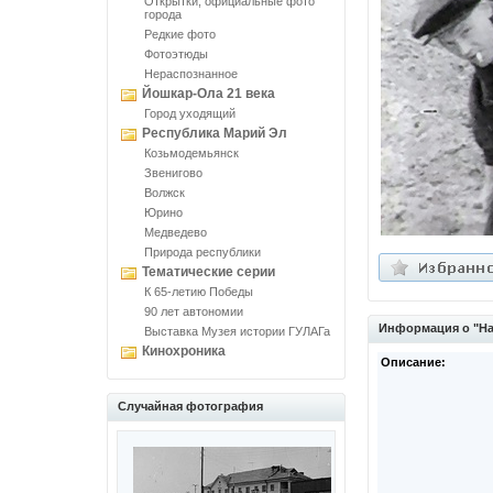
Открытки, официальные фото
города
Редкие фото
Фотоэтюды
Нераспознанное
Йошкар-Ола 21 века
Город уходящий
Республика Марий Эл
Козьмодемьянск
Звенигово
Волжск
Юрино
Медведево
Природа республики
Тематические серии
К 65-летию Победы
90 лет автономии
Информация о "На
Выставка Музея истории ГУЛАГа
Кинохроника
Описание:
Случайная фотография