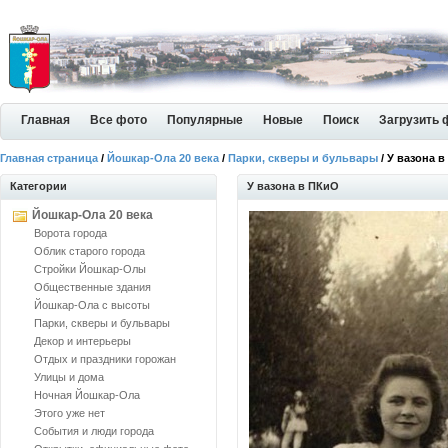
Главная
Все фото
Популярные
Новые
Поиск
Загрузить 
Главная страница
/
Йошкар-Ола 20 века
/
Парки, скверы и бульвары
/ У вазона 
Категории
У вазона в ПКиО
Йошкар-Ола 20 века
Ворота города
Облик старого города
Стройки Йошкар-Олы
Общественные здания
Йошкар-Ола с высоты
Парки, скверы и бульвары
Декор и интерьеры
Отдых и праздники горожан
Улицы и дома
Ночная Йошкар-Ола
Этого уже нет
События и люди города