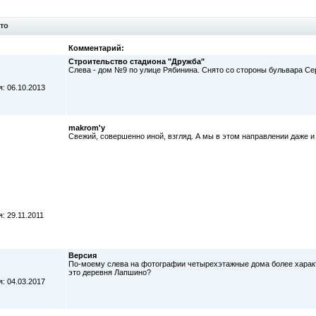
то
Комментарий:
Строительство стадиона "Дружба"
Слева - дом №9 по улице Рябинина. Снято со стороны бульвара С
: 06.10.2013
makrom'у
Свежий, совершенно иной, взгляд. А мы в этом направлении даже и
: 29.11.2011
Версия
По-моему слева на фотографии четырехэтажные дома более харак
это деревня Лапшино?
: 04.03.2017