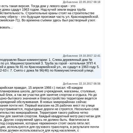
Добавлено 22.05.2017 08:18
сть такая версия. Тогда дом у левого края - это
и дома сдадут 1963 годом. Над кучей земли видна труба
ействительность. Строительные краны стоят на строительстве
вому обрезу - это будущая проезжая часть ул. Красноармейской.
рмейская-71). Во времена съёмки здесь был растворный узел:
овать...
Добавлено 19.10.2017 12:41
о подправлю Ваши комментарии: 1. Слева деревянный дом №
по ул. Машиностроителей 3. Труба за горой - котельная ЗПП 4.
й и дома № 81 по Красноармейской ул., их сдадут в 1963 году 5.
2-63 г. 7. Снято с дома № 96(46) по Коммунистической улице.
Добавлено 22.10.2017 08:58
рийская правда», 15 апреля 1966 г.) писал: «В каждом
планирована школа, детские учреждения, магазины, столовые,
й блок, а так же участки для занятия спортом и отдыха. Но до
урно-бытового значения и благоустройство территории ведется
 учреждений обслуживания. В новых микрорайонах сейчас
ания почти нет. Первый магазин на 26 рабочих мест по улице
оустраивается, подъездные дороги не строятся. Несколько слов
ительство микрорайонов. Территория такого района четко
тки для занятия спортом. Каждый квадратный метр рассчитан для
. Других сооружений здесь не должно быть. Фактически в
од сооружения, которые «временно» стоят около пяти лет.
ию, используются для грузового транспорта, в результате почти
лок должен использоваться для нужд населения, с