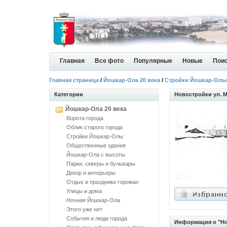
Главная
Все фото
Популярные
Новые
Пои
Главная страница
/
Йошкар-Ола 20 века
/
Стройки Йошкар-Олы
Категории
Новостройки ул. 
Йошкар-Ола 20 века
Ворота города
Облик старого города
Стройки Йошкар-Олы
Общественные здания
Йошкар-Ола с высоты
Парки, скверы и бульвары
Декор и интерьеры
Отдых и праздники горожан
Улицы и дома
Ночная Йошкар-Ола
Этого уже нет
События и люди города
Информация о "Но