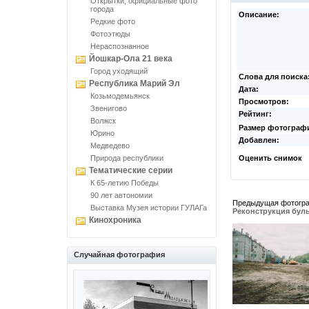
Открытки, официальные фото
города
Описание:
Редкие фото
Фотоэтюды
Нераспознанное
Йошкар-Ола 21 века
Город уходящий
Слова для поиска
Республика Марий Эл
Дата:
Козьмодемьянск
Просмотров:
Звенигово
Рейтинг:
Волжск
Размер фотограф
Юрино
Добавлен:
Медведево
Природа республики
Оценить снимок
Тематические серии
К 65-летию Победы
90 лет автономии
Предыдущая фотогр
Выставка Музея истории ГУЛАГа
Реконструкция бул
Кинохроника
Случайная фотография