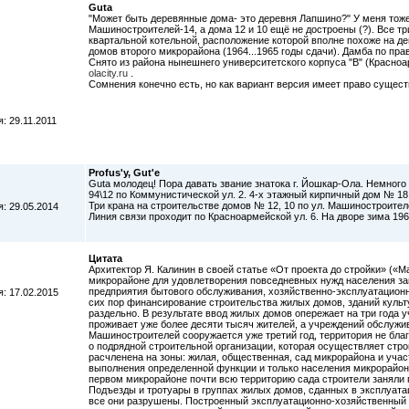
Guta
"Может быть деревянные дома- это деревня Лапшино?" У меня тоже е
Машиностроителей-14, а дома 12 и 10 ещё не достроены (?). Все тр
квартальной котельной, расположение которой вполне похоже на д
домов второго микрорайона (1964...1965 годы сдачи). Дамба по пра
Снято из района нынешнего университетского корпуса "В" (Красноа
olacity.ru
.
Сомнения конечно есть, но как вариант версия имеет право существ
: 29.11.2011
Profus'y, Gut'e
Guta молодец! Пора давать звание знатока г. Йошкар-Ола. Немног
94\12 по Коммунистической ул. 2. 4-х этажный кирпичный дом № 18 
Три крана на строительстве домов № 12, 10 по ул. Машиностроителе
: 29.05.2014
Линия связи проходит по Красноармейской ул. 6. На дворе зима 196
Цитата
Архитектор Я. Калинин в своей статье «От проекта до стройки» («Ма
микрорайоне для удовлетворения повседневных нужд населения за
предприятия бытового обслуживания, хозяйственно-эксплуатационны
: 17.02.2015
сих пор финансирование строительства жилых домов, зданий культ
раздельно. В результате ввод жилых домов опережает на три года
проживает уже более десяти тысяч жителей, а учреждений обслужив
Машиностроителей сооружается уже третий год, территория не благ
о подрядной строительной организации, которая осуществляет стро
расчленена на зоны: жилая, общественная, сад микрорайона и учас
выполнения определенной функции и только населения микрорайона
первом микрорайоне почти всю территорию сада строители заняли п
Подъезды и тротуары в группах жилых домов, сданных в эксплуатац
все они разрушены. Построенный эксплуатационно-хозяйственный б