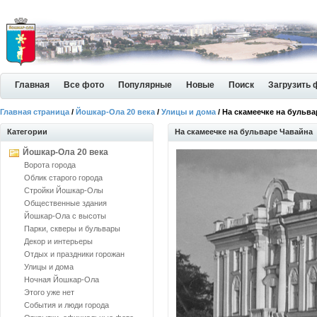
Главная
Все фото
Популярные
Новые
Поиск
Загрузить 
Главная страница
/
Йошкар-Ола 20 века
/
Улицы и дома
/ На скамеечке на бульв
Категории
На скамеечке на бульваре Чавайна
Йошкар-Ола 20 века
Ворота города
Облик старого города
Стройки Йошкар-Олы
Общественные здания
Йошкар-Ола с высоты
Парки, скверы и бульвары
Декор и интерьеры
Отдых и праздники горожан
Улицы и дома
Ночная Йошкар-Ола
Этого уже нет
События и люди города