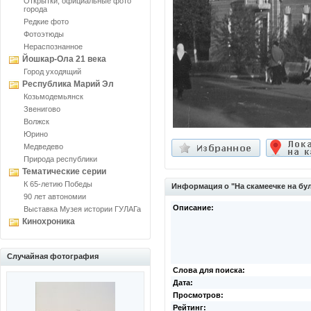
Открытки, официальные фото
города
Редкие фото
Фотоэтюды
Нераспознанное
Йошкар-Ола 21 века
Город уходящий
Республика Марий Эл
Козьмодемьянск
Звенигово
Волжск
Юрино
Медведево
Природа республики
Тематические серии
К 65-летию Победы
Информация о "На скамеечке на бу
90 лет автономии
Описание:
Выставка Музея истории ГУЛАГа
Кинохроника
Случайная фотография
Слова для поиска:
Дата:
Просмотров:
Рейтинг: