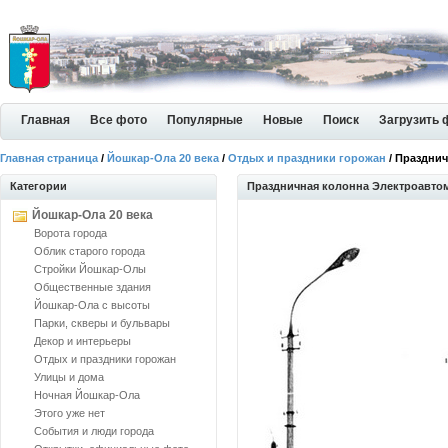
Главная
Все фото
Популярные
Новые
Поиск
Загрузить 
Главная страница
/
Йошкар-Ола 20 века
/
Отдых и праздники горожан
/ Праздни
Категории
Праздничная колонна Электроавто
Йошкар-Ола 20 века
Ворота города
Облик старого города
Стройки Йошкар-Олы
Общественные здания
Йошкар-Ола с высоты
Парки, скверы и бульвары
Декор и интерьеры
Отдых и праздники горожан
Улицы и дома
Ночная Йошкар-Ола
Этого уже нет
События и люди города