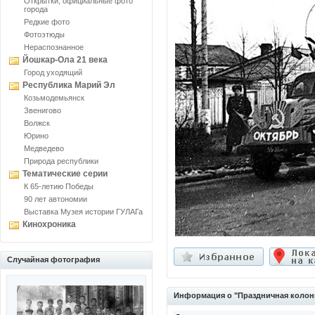
Открытки, официальные фото
города
Редкие фото
Фотоэтюды
Нераспознанное
Йошкар-Ола 21 века
Город уходящий
Республика Марий Эл
Козьмодемьянск
Звенигово
Волжск
Юрино
Медведево
Природа республики
Тематические серии
К 65-летию Победы
90 лет автономии
Выставка Музея истории ГУЛАГа
Кинохроника
Случайная фотография
Информация о "Праздничная колон