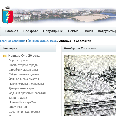
Главная
Все фото
Популярные
Новые
Поиск
Загрузить 
Главная страница
/
Йошкар-Ола 20 века
/ Автобус на Советской
Категории
Автобус на Советской
Йошкар-Ола 20 века
Ворота города
Облик старого города
Стройки Йошкар-Олы
Общественные здания
Йошкар-Ола с высоты
Парки, скверы и бульвары
Декор и интерьеры
Отдых и праздники горожан
Улицы и дома
Ночная Йошкар-Ола
Этого уже нет
События и люди города