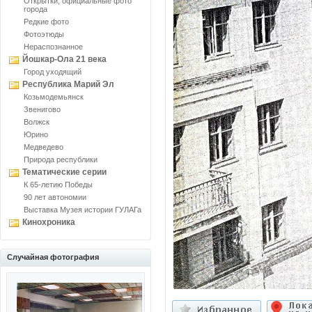
Открытки, официальные фото
города
Редкие фото
Фотоэтюды
Нераспознанное
Йошкар-Ола 21 века
Город уходящий
Республика Марий Эл
Козьмодемьянск
Звенигово
Волжск
Юрино
Медведево
Природа республики
Тематические серии
К 65-летию Победы
90 лет автономии
Выставка Музея истории ГУЛАГа
Кинохроника
Случайная фотография