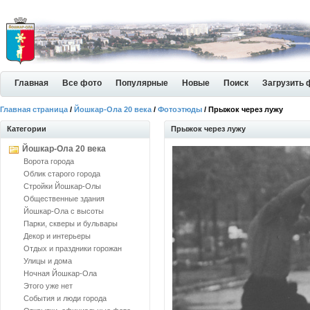
Главная
Все фото
Популярные
Новые
Поиск
Загрузить 
Главная страница
/
Йошкар-Ола 20 века
/
Фотоэтюды
/ Прыжок через лужу
Категории
Прыжок через лужу
Йошкар-Ола 20 века
Ворота города
Облик старого города
Стройки Йошкар-Олы
Общественные здания
Йошкар-Ола с высоты
Парки, скверы и бульвары
Декор и интерьеры
Отдых и праздники горожан
Улицы и дома
Ночная Йошкар-Ола
Этого уже нет
События и люди города