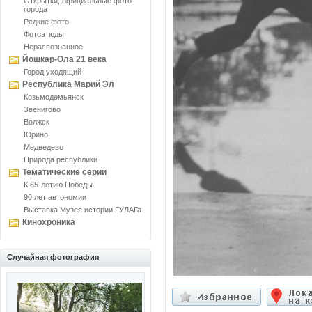
Открытки, официальные фото
города
Редкие фото
Фотоэтюды
Нераспознанное
Йошкар-Ола 21 века
Город уходящий
Республика Марий Эл
Козьмодемьянск
Звенигово
Волжск
Юрино
Медведево
Природа республики
Тематические серии
К 65-летию Победы
90 лет автономии
Выставка Музея истории ГУЛАГа
Кинохроника
Случайная фотография