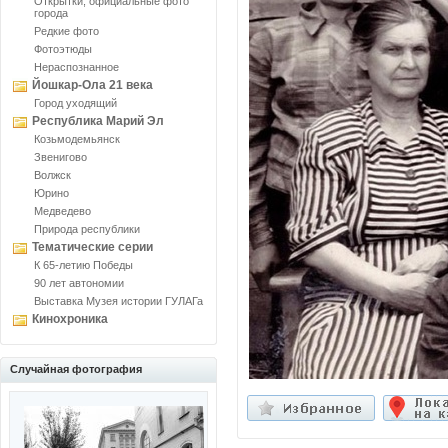
Открытки, официальные фото
города
Редкие фото
Фотоэтюды
Нераспознанное
Йошкар-Ола 21 века
Город уходящий
Республика Марий Эл
Козьмодемьянск
Звенигово
Волжск
Юрино
Медведево
Природа республики
Тематические серии
К 65-летию Победы
90 лет автономии
Выставка Музея истории ГУЛАГа
Кинохроника
Случайная фотография