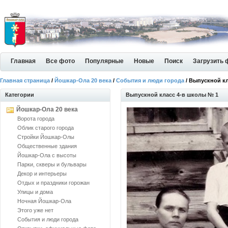
Главная
Все фото
Популярные
Новые
Поиск
Загрузить 
Главная страница
/
Йошкар-Ола 20 века
/
События и люди города
/ Выпускной к
Категории
Выпускной класс 4-в школы № 1
Йошкар-Ола 20 века
Ворота города
Облик старого города
Стройки Йошкар-Олы
Общественные здания
Йошкар-Ола с высоты
Парки, скверы и бульвары
Декор и интерьеры
Отдых и праздники горожан
Улицы и дома
Ночная Йошкар-Ола
Этого уже нет
События и люди города