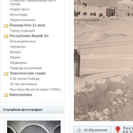
Открытки, официальные фото
города
Редкие фото
Фотоэтюды
Нераспознанное
Йошкар-Ола 21 века
Город уходящий
Республика Марий Эл
Козьмодемьянск
Звенигово
Волжск
Юрино
Медведево
Природа республики
Тематические серии
К 65-летию Победы
90 лет автономии
Выставка Музея истории ГУЛАГа
Кинохроника
Случайная фотография