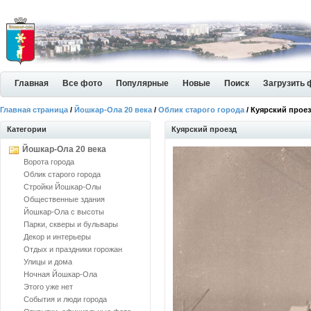
Главная
Все фото
Популярные
Новые
Поиск
Загрузить 
Главная страница
/
Йошкар-Ола 20 века
/
Облик старого города
/ Куярский прое
Категории
Куярский проезд
Йошкар-Ола 20 века
Ворота города
Облик старого города
Стройки Йошкар-Олы
Общественные здания
Йошкар-Ола с высоты
Парки, скверы и бульвары
Декор и интерьеры
Отдых и праздники горожан
Улицы и дома
Ночная Йошкар-Ола
Этого уже нет
События и люди города