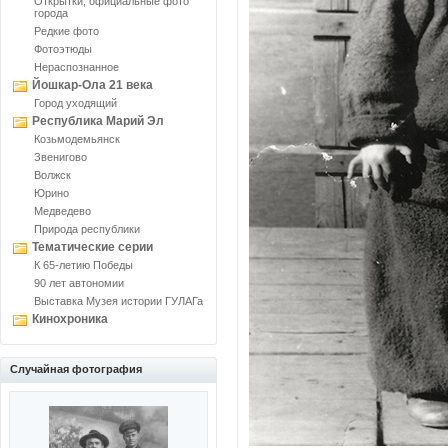
Открытки, официальные фото
города
Редкие фото
Фотоэтюды
Нераспознанное
Йошкар-Ола 21 века
Город уходящий
Республика Марий Эл
Козьмодемьянск
Звенигово
Волжск
Юрино
Медведево
Природа республики
Тематические серии
К 65-летию Победы
90 лет автономии
Выставка Музея истории ГУЛАГа
Кинохроника
Случайная фотография