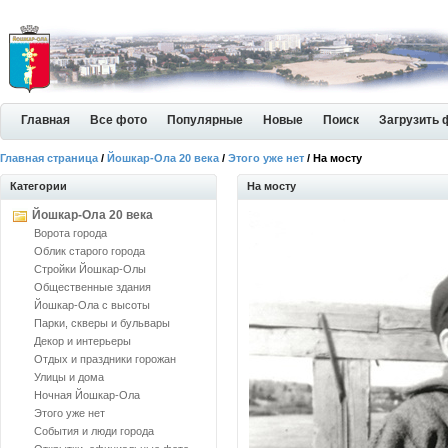
Главная
Все фото
Популярные
Новые
Поиск
Загрузить 
Главная страница
/
Йошкар-Ола 20 века
/
Этого уже нет
/ На мосту
Категории
На мосту
Йошкар-Ола 20 века
Ворота города
Облик старого города
Стройки Йошкар-Олы
Общественные здания
Йошкар-Ола с высоты
Парки, скверы и бульвары
Декор и интерьеры
Отдых и праздники горожан
Улицы и дома
Ночная Йошкар-Ола
Этого уже нет
События и люди города