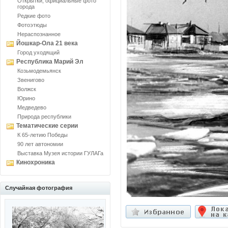
Открытки, официальные фото
города
Редкие фото
Фотоэтюды
Нераспознанное
Йошкар-Ола 21 века
Город уходящий
Республика Марий Эл
Козьмодемьянск
Звенигово
Волжск
Юрино
Медведево
Природа республики
Тематические серии
К 65-летию Победы
90 лет автономии
Выставка Музея истории ГУЛАГа
Кинохроника
Случайная фотография