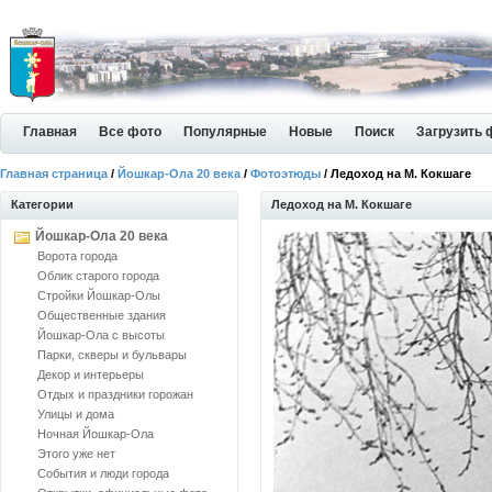
Главная
Все фото
Популярные
Новые
Поиск
Загрузить 
Главная страница
/
Йошкар-Ола 20 века
/
Фотоэтюды
/ Ледоход на М. Кокшаге
Категории
Ледоход на М. Кокшаге
Йошкар-Ола 20 века
Ворота города
Облик старого города
Стройки Йошкар-Олы
Общественные здания
Йошкар-Ола с высоты
Парки, скверы и бульвары
Декор и интерьеры
Отдых и праздники горожан
Улицы и дома
Ночная Йошкар-Ола
Этого уже нет
События и люди города