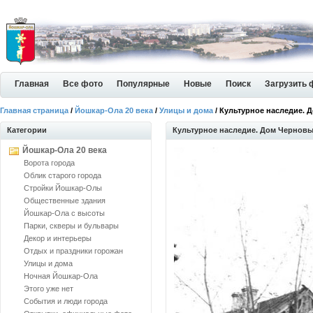
Главная
Все фото
Популярные
Новые
Поиск
Загрузить 
Главная страница
/
Йошкар-Ола 20 века
/
Улицы и дома
/ Культурное наследие. 
Категории
Культурное наследие. Дом Черновы
Йошкар-Ола 20 века
Ворота города
Облик старого города
Стройки Йошкар-Олы
Общественные здания
Йошкар-Ола с высоты
Парки, скверы и бульвары
Декор и интерьеры
Отдых и праздники горожан
Улицы и дома
Ночная Йошкар-Ола
Этого уже нет
События и люди города