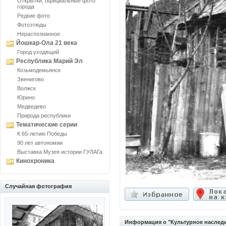
Открытки, официальные фото
города
Редкие фото
Фотоэтюды
Нераспознанное
Йошкар-Ола 21 века
Город уходящий
Республика Марий Эл
Козьмодемьянск
Звенигово
Волжск
Юрино
Медведево
Природа республики
Тематические серии
К 65-летию Победы
90 лет автономии
Выставка Музея истории ГУЛАГа
Кинохроника
Случайная фотография
Информация о "Культурное наследи