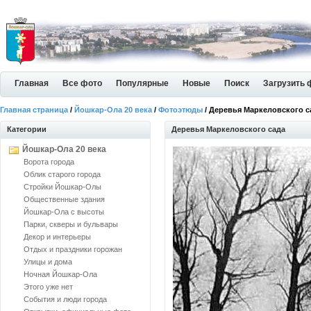
Главная
Все фото
Популярные
Новые
Поиск
Загрузить 
Главная страница
/
Йошкар-Ола 20 века
/
Фотоэтюды
/ Деревья Маркеловского с
Категории
Деревья Маркеловского сада
Йошкар-Ола 20 века
Ворота города
Облик старого города
Стройки Йошкар-Олы
Общественные здания
Йошкар-Ола с высоты
Парки, скверы и бульвары
Декор и интерьеры
Отдых и праздники горожан
Улицы и дома
Ночная Йошкар-Ола
Этого уже нет
События и люди города