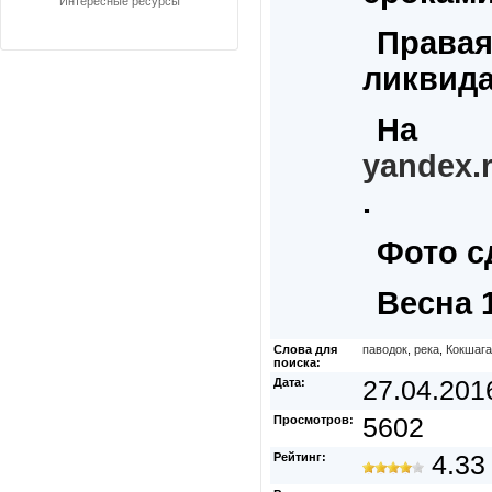
Интересные ресурсы
Правая
ликвида
На
yandex.
.
Фото с
Весна 
Слова для
паводок
,
река
,
Кокшага
поиска:
Дата:
27.04.201
Просмотров:
5602
Рейтинг:
4.33 