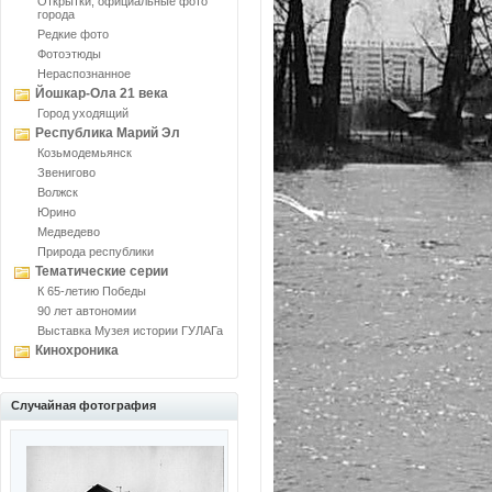
Открытки, официальные фото
города
Редкие фото
Фотоэтюды
Нераспознанное
Йошкар-Ола 21 века
Город уходящий
Республика Марий Эл
Козьмодемьянск
Звенигово
Волжск
Юрино
Медведево
Природа республики
Тематические серии
К 65-летию Победы
90 лет автономии
Выставка Музея истории ГУЛАГа
Кинохроника
Случайная фотография