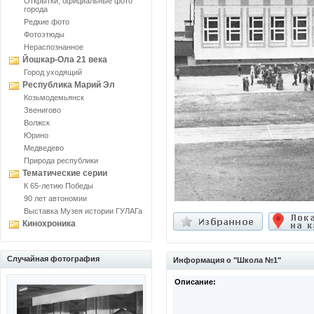
Открытки, официальные фото
города
Редкие фото
Фотоэтюды
Нераспознанное
Йошкар-Ола 21 века
Город уходящий
Республика Марий Эл
Козьмодемьянск
Звенигово
Волжск
Юрино
Медведево
Природа республики
Тематические серии
К 65-летию Победы
90 лет автономии
Выставка Музея истории ГУЛАГа
Кинохроника
Случайная фотография
Информация о "Школа №1"
Описание: