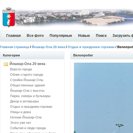
Главная
Все фото
Популярные
Новые
Поиск
Загрузить 
Главная страница
/
Йошкар-Ола 20 века
/
Отдых и праздники горожан
/ Велопро
Категории
Велопробег
Йошкар-Ола 20 века
Ворота города
Облик старого города
Стройки Йошкар-Олы
Общественные здания
Йошкар-Ола с высоты
Парки, скверы и бульвары
Декор и интерьеры
Отдых и праздники горожан
Улицы и дома
Ночная Йошкар-Ола
Этого уже нет
События и люди города