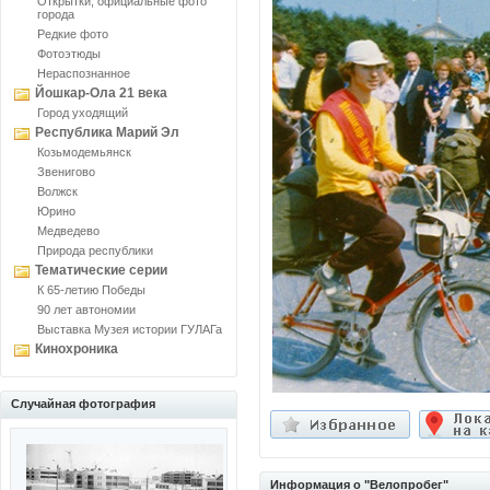
Открытки, официальные фото
города
Редкие фото
Фотоэтюды
Нераспознанное
Йошкар-Ола 21 века
Город уходящий
Республика Марий Эл
Козьмодемьянск
Звенигово
Волжск
Юрино
Медведево
Природа республики
Тематические серии
К 65-летию Победы
90 лет автономии
Выставка Музея истории ГУЛАГа
Кинохроника
Случайная фотография
Информация о "Велопробег"