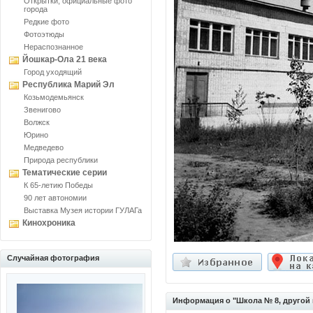
Открытки, официальные фото
города
Редкие фото
Фотоэтюды
Нераспознанное
Йошкар-Ола 21 века
Город уходящий
Республика Марий Эл
Козьмодемьянск
Звенигово
Волжск
Юрино
Медведево
Природа республики
Тематические серии
К 65-летию Победы
90 лет автономии
Выставка Музея истории ГУЛАГа
Кинохроника
Случайная фотография
Информация о "Школа № 8, другой 