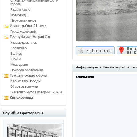
Открытки, официальные фото
города
Редкие фото
Фотоэтюды
Нераспознанное
Йошкар-Ола 21 века
Город уходящий
Республика Марий Эл
Козьмодемьянск
Звенигово
Волжск
Юрино
Медведево
Информация о "Белые корабли пес
Природа республики
Тематические серии
Описание:
К 65-летию Победы
90 лет автономии
Выставка Музея истории ГУЛАГа
Кинохроника
Случайная фотография