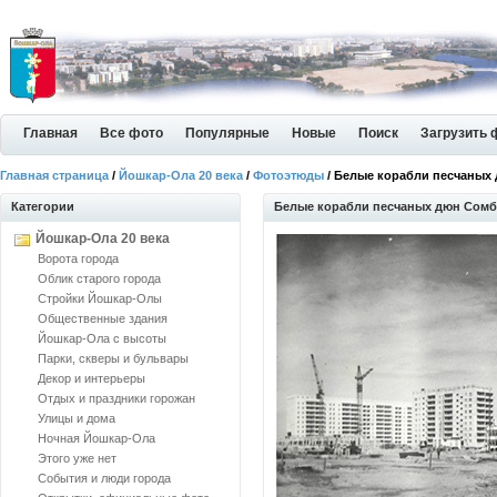
Главная
Все фото
Популярные
Новые
Поиск
Загрузить 
Главная страница
/
Йошкар-Ола 20 века
/
Фотоэтюды
/ Белые корабли песчаных
Категории
Белые корабли песчаных дюн Сомб
Йошкар-Ола 20 века
Ворота города
Облик старого города
Стройки Йошкар-Олы
Общественные здания
Йошкар-Ола с высоты
Парки, скверы и бульвары
Декор и интерьеры
Отдых и праздники горожан
Улицы и дома
Ночная Йошкар-Ола
Этого уже нет
События и люди города