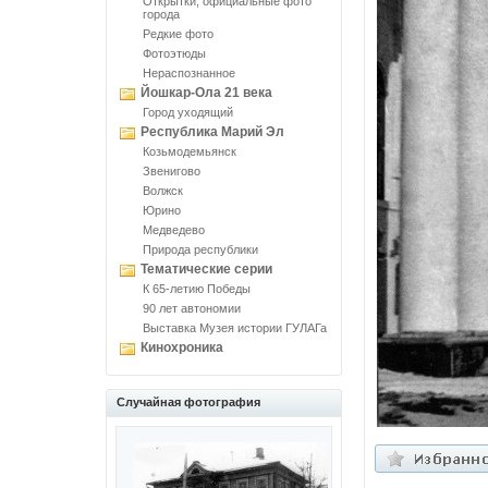
Открытки, официальные фото
города
Редкие фото
Фотоэтюды
Нераспознанное
Йошкар-Ола 21 века
Город уходящий
Республика Марий Эл
Козьмодемьянск
Звенигово
Волжск
Юрино
Медведево
Природа республики
Тематические серии
К 65-летию Победы
90 лет автономии
Выставка Музея истории ГУЛАГа
Кинохроника
Случайная фотография