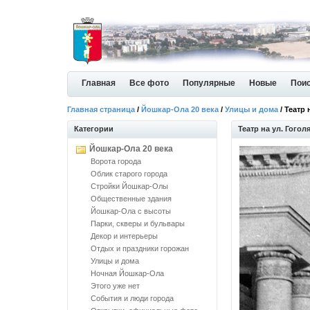
Главная
Все фото
Популярные
Новые
Пои
Главная страница
/
Йошкар-Ола 20 века
/
Улицы и дома
/ Театр 
Категории
Театр на ул. Гогол
Йошкар-Ола 20 века
Ворота города
Облик старого города
Стройки Йошкар-Олы
Общественные здания
Йошкар-Ола с высоты
Парки, скверы и бульвары
Декор и интерьеры
Отдых и праздники горожан
Улицы и дома
Ночная Йошкар-Ола
Этого уже нет
События и люди города