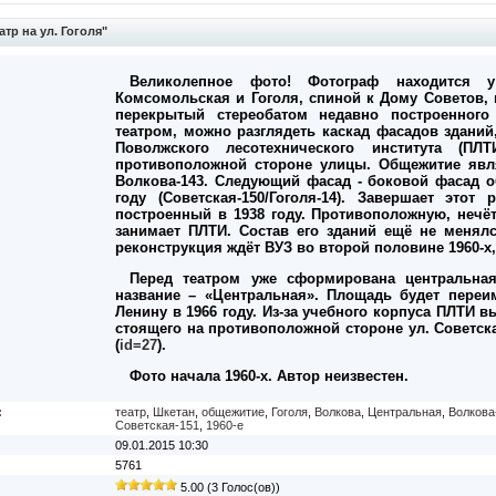
тр на ул. Гоголя"
Великолепное фото! Фотограф находится у 
Комсомольская и Гоголя, спиной к Дому Советов, и
перекрытый стереобатом недавно построенного 
театром, можно разглядеть каскад фасадов зданий,
Поволжского лесотехнического института (ПЛ
противоположной стороне улицы. Общежитие явля
Волкова-143. Следующий фасад - боковой фасад о
году (Советская-150/Гоголя-14). Завершает этот
построенный в 1938 году. Противоположную, нечёт
занимает ПЛТИ. Состав его зданий ещё не менялс
реконструкция ждёт ВУЗ во второй половине 1960-х, 
Перед театром уже сформирована центральна
название – «Центральная». Площадь будет переи
Ленину в 1966 году. Из-за учебного корпуса ПЛТИ 
стоящего на противоположной стороне ул. Советска
(
id=27
).
Фото начала 1960-х. Автор неизвестен.
:
театр
,
Шкетан
,
общежитие
,
Гоголя
,
Волкова
,
Центральная
,
Волкова
Советская-151
,
1960-е
09.01.2015 10:30
5761
5.00 (3 Голос(ов))