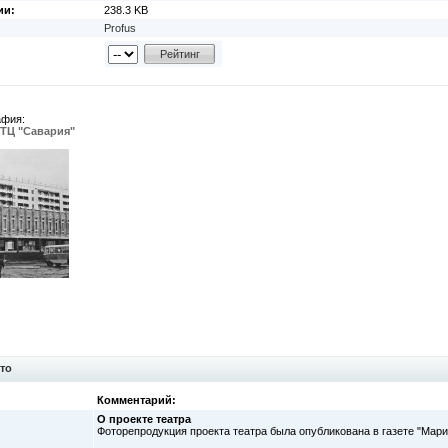
ии:
238.3 KB
Profus
афия:
 ТЦ "Савария"
то
Комментарий:
О проекте театра
Фоторепродукция проекта театра была опубликована в газете "Марий