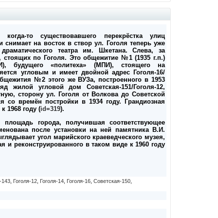
когда-то существовавшего перекрёстка улиц
 снимает на восток в створ ул. Гоголя теперь уже
драматического театра им. Шкетана. Слева, за
 стоящих по Гоголя. Это общежитие №1 (1935 г.п.)
ТИ), будущего «политеха» (МПИ), стоящего на
ется угловым и имеет двойной адрес Гоголя-16/
бщежития №2 этого же ВУЗа, построенного в 1953
 ряд жилой угловой дом Советская-151/Гоголя-12,
ную, сторону ул. Гоголя от Волкова до Советской
я со времён постройки в 1934 году. Грандиозная
к 1968 году (
id=319
).
я площадь города, получившая соответствующее
менована после установки на ней памятника В.И.
выглядывает угол марийского краеведческого музея,
я и реконструированного в таком виде к 1960 году
-143
,
Гоголя-12
,
Гоголя-14
,
Гоголя-16
,
Советская-150
,