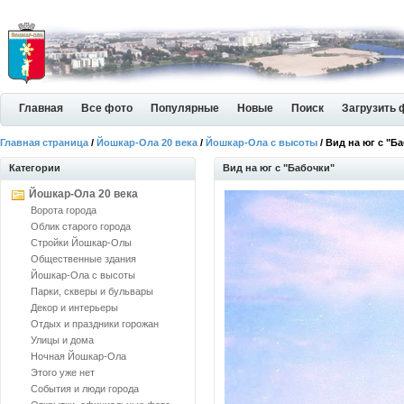
Главная
Все фото
Популярные
Новые
Поиск
Загрузить 
Главная страница
/
Йошкар-Ола 20 века
/
Йошкар-Ола с высоты
/ Вид на юг с "Б
Категории
Вид на юг с "Бабочки"
Йошкар-Ола 20 века
Ворота города
Облик старого города
Стройки Йошкар-Олы
Общественные здания
Йошкар-Ола с высоты
Парки, скверы и бульвары
Декор и интерьеры
Отдых и праздники горожан
Улицы и дома
Ночная Йошкар-Ола
Этого уже нет
События и люди города