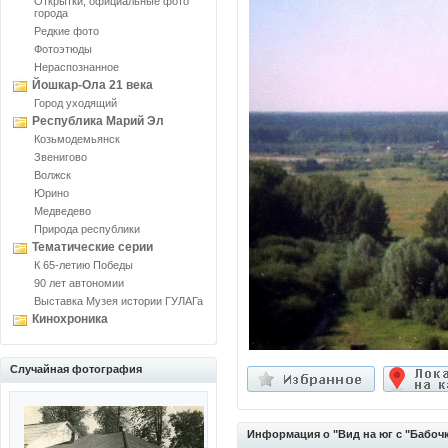
Открытки, официальные фото
города
Редкие фото
Фотоэтюды
Нераспознанное
Йошкар-Ола 21 века
Город уходящий
Республика Марий Эл
Козьмодемьянск
Звенигово
Волжск
Юрино
Медведево
Природа республики
Тематические серии
К 65-летию Победы
90 лет автономии
Выставка Музея истории ГУЛАГа
Кинохроника
Случайная фотография
Информация о "Вид на юг с "Бабоч