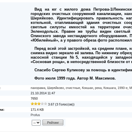
Вид на юг с жилого дома Петрова-1/Ленински
городских очистных сооружений канализации, на
Ширяйково. Идентифицировать правильность на
котельной, отапливающей здания очистных со
светлые силуэты емкостей на территории очи
Зеленодольск. Правее же трубы виден светлый 
Олинского завода нестандартного оборудования. 
«Юбилейный», а у правого обреза фото расположи
Перед всей этой застройкой, на среднем плане, 
снимка видно зеркало её залива. По нижнему обрез
насосной станции №5, находящейся у западно
«Сосновая роща», в непосредственной близости от п
Спасибо Сергею Куликову за помощь в идентифика
Фото июля 1999 года. Автор М. Максимов.
:
панорама
,
Ширяйково
,
очистные
,
Кокшан
,
река
,
Кокшага
,
1990-е
,
М
21.10.2014 11:47
7650
3.67 (3 Голос(ов))
ии:
171.4 KB
Profus