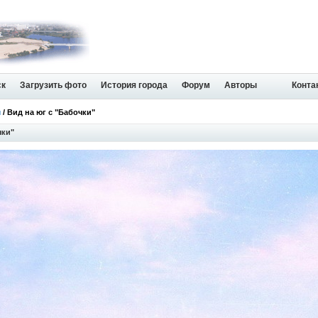
ск
Загрузить фото
История города
Форум
Авторы
Конта
ы
/ Вид на юг с "Бабочки"
чки"