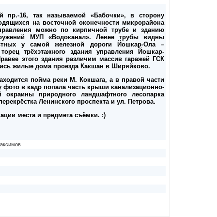
й пр.-16, так называемой «Бабочки», в сторону
ходящихся на восточной оконечности микрорайона
правления можно по кирпичной трубе и зданию
оружений МУП «Водоканал». Левее трубы видны
стных у самой железной дороги Йошкар-Ола –
торец трёхэтажного здания управления Йошкар-
Правее этого здания различим массив гаражей ГСК
лись жилые дома проезда Какшан в Ширяйково.
находится пойма реки М. Кокшага, а в правой части
у фото в кадр попала часть крыши канализационно-
й окраины природного ландшафтного лесопарка
ерекрёстка Ленинского проспекта и ул. Петрова.
ции места и предмета съёмки. :)
аксимов