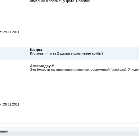
описание и перемещу фото. Спасибо.
: 29.11.2011
Шатры
Кто знает, что за 2 щатра видны левее трубы?
Александру М
Это ёмкости на территории очистных сооружений (
olacity.ru
). Я име
: 29.11.2011
тарий