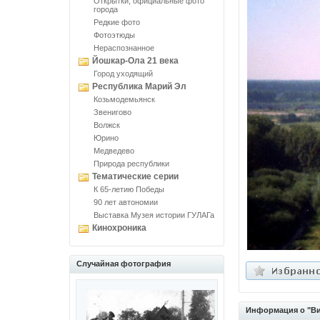
Открытки, официальные фото
города
Редкие фото
Фотоэтюды
Нераспознанное
Йошкар-Ола 21 века
Город уходящий
Республика Марий Эл
Козьмодемьянск
Звенигово
Волжск
Юрино
Медведево
Природа республики
Тематические серии
К 65-летию Победы
90 лет автономии
Выставка Музея истории ГУЛАГа
Кинохроника
Случайная фотография
Информация о "Вид