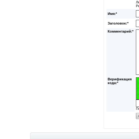
Л
Р
Имя:*
Заголовок:*
Комментарий:*
Верификация
кода:*
П