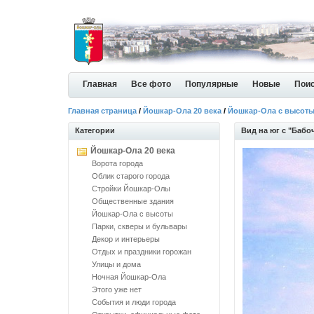
Главная
Все фото
Популярные
Новые
Пои
Главная страница
/
Йошкар-Ола 20 века
/
Йошкар-Ола с высот
Категории
Вид на юг с "Бабо
Йошкар-Ола 20 века
Ворота города
Облик старого города
Стройки Йошкар-Олы
Общественные здания
Йошкар-Ола с высоты
Парки, скверы и бульвары
Декор и интерьеры
Отдых и праздники горожан
Улицы и дома
Ночная Йошкар-Ола
Этого уже нет
События и люди города