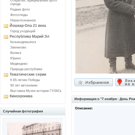
Открытки, официальные фото
города
Редкие фото
Фотоэтюды
Нераспознанное
Йошкар-Ола 21 века
Город уходящий
Республика Марий Эл
Козьмодемьянск
Звенигово
Волжск
Юрино
Медведево
Природа республики
Тематические серии
К 65-летию Победы
90 лет автономии
Выставка Музея истории ГУЛАГа
Кинохроника
Информация о "7 ноября - День Ро
Описание:
Случайная фотография