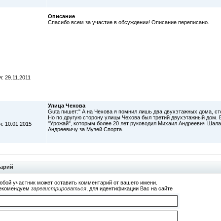
Описание
Спасибо всем за участие в обсуждении! Описание переписано.
: 29.11.2011
Улица Чехова
Guta пишет:" А на Чехова я помнил лишь два двухэтажных дома, с
Но по другую сторону улицы Чехова был третий двухэтажный дом.
"Урожай", которым более 20 лет руководил Михаил Андреевич Шала
: 10.01.2015
Андреевичу за Музей Спорта.
тарий
юбой участник может оставить комментарий от вашего имени.
екомендуем
зарегистрироваться
, для идентификации Вас на сайте