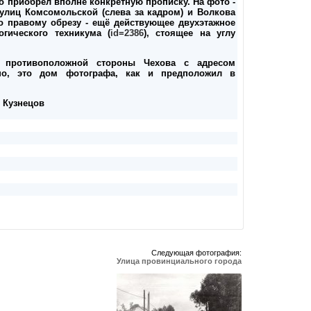
то приобрёл вполне конкретную прописку. На фото -
 улиц Комсомольской (слева за кадром) и Волкова
По правому обрезу - ещё действующее двухэтажное
гического техникума (
id=2386
), стоящее на углу
 противоположной стороны Чехова с адресом
но, это дом фотографа, как и предположил в
. Кузнецов
Следующая фотография:
Улица провинциального города