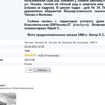
пользователя Guta (см. коммент.), снимок наконец-
ул. Чехова, точнее её чётный ряд в квартале меж
(справа за кадром). В центре кадра - дом № 34. 
деревянное общежитие Йошкар-олинского техноло
Чехова и Волкова.
Съёмка велась с территории углового дома
Комсомольская-109/Чехова-27 (
olacity.ru
). Возмож
комментариях Юрий С..
Фото предположительно начала 1960-х. Автор Е.С
:
Чехова
,
Чехова-34
,
Чехова-28
,
Волкова-94
,
Кузнецов
,
1960-е
25.04.2014 12:29
7886
4.00 (4 Голос(ов))
ии:
160.3 KB
Profus
афия:
Пушкина и Комсомольская