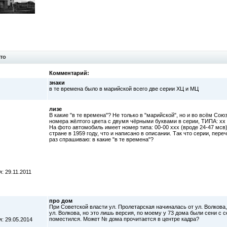
то
Комментарий:
знаки
в те времена было в марийской всего две серии ХЦ и МЦ
лизе
В какие "в те времена"? Не только в "марийской", но и во всём Со
номера жёлтого цвета с двумя чёрными буквами в серии, ТИПА: хх 00
На фото автомобиль имеет номер типа: 00-00 ххх (вроде 24-47 мсв
стране в 1959 году, что и написано в описании. Так что серии, пер
раз спрашиваю: в какие "в те времена"?
: 29.11.2011
про дом
При Советской власти ул. Пролетарская начиналась от ул. Волкова
ул. Волкова, но это лишь версия, по моему у 73 дома были сени с 
поместился. Может № дома прочитается в центре кадра?
: 29.05.2014