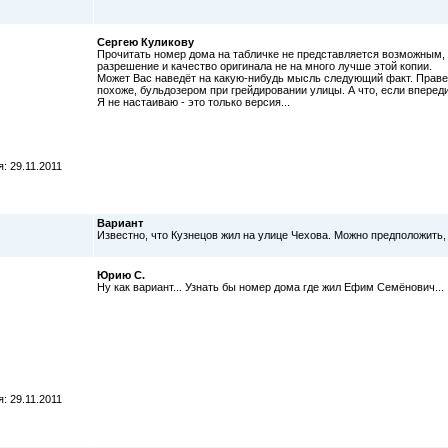
Сергею Куликову
Прочитать номер дома на табличке не представляется возможным, 
разрешение и качество оригинала не на много лучше этой копии.
Может Вас наведёт на какую-нибудь мысль следующий факт. Правее
похоже, бульдозером при грейдировании улицы. А что, если вперед
Я не настаиваю - это только версия...
: 29.11.2011
Вариант
Известно, что Кузнецов жил на улице Чехова. Можно предположить,
Юрию С.
Ну как вариант... Узнать бы номер дома где жил Ефим Семёнович...
: 29.11.2011