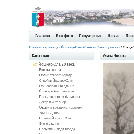
Главная
Все фото
Популярные
Новые
Пои
Главная страница
/
Йошкар-Ола 20 века
/
Этого уже нет
/ Улица
Категории
Улица Чехова
Йошкар-Ола 20 века
Ворота города
Облик старого города
Стройки Йошкар-Олы
Общественные здания
Йошкар-Ола с высоты
Парки, скверы и бульвары
Декор и интерьеры
Отдых и праздники горожан
Улицы и дома
Ночная Йошкар-Ола
Этого уже нет
События и люди города