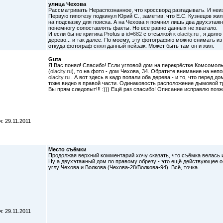
улица Чехова
Рассматривать Нераспознанное, что кроссворд разгадывать. И неиз
Первую гипотезу подкинул Юрий С., заметив, что Е.С. Кузнецов жи
на подсказку для поиска. А на Чехова я помнил лишь два двухэта
понемногу сопоставлять факты. Но все равно данных не хватало.
И если бы не критика Profus в
id=682
с отсылкой к
olacity.ru
, я долго
дерево... и так далее. По моему, эту фотографию можно снимать из
откуда фотограф снял данный пейзаж. Может быть там он и жил.
Guta
Я Вас понял! Спасибо! Если угловой дом на перекрёстке Комсомол
(
olacity.ru
), то на фото - дом Чехова, 34. Обратите внимание на не
olacity.ru
. А вот здесь в кадр попали оба дерева - и то, что перед до
тоже видно в правой части. Одинаковость расположение дымовой т
Вы прям следопыт!!! :))) Ещё раз спасибо! Описание исправлю позж
: 29.11.2011
Место съёмки
Продолжая верхний комментарий хочу сказать, что съёмка велась 
Ну а двухэтажный дом по правому обрезу - это ещё действующее о
углу Чехова и Волкова (Чехова-28/Волкова-94). Всё, точка.
: 29.11.2011