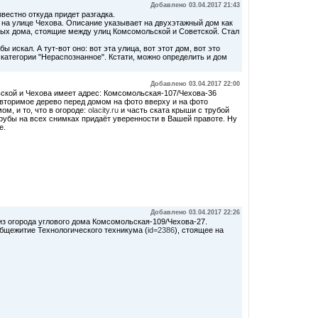
Добавлено 03.04.2017 21:43
вестно откуда придет разгадка.
л на улице Чехова. Описание указывает на двухэтажный дом как
жных дома, стоящие между улиц Комсомольской и Советской. Стал
 бы искал. А тут-вот оно: вот эта улица, вот этот дом, вот это
 категории "Нераспознанное". Кстати, можно определить и дом
Добавлено 03.04.2017 22:00
ьской и Чехова имеет адрес: Комсомольская-107/Чехова-36
повторимое дерево перед домом на фото вверху и на фото
мом, и то, что в огороде:
olacity.ru
и часть ската крыши с трубой
рубы на всех снимках придаёт уверенности в Вашей правоте. Ну
е.
Добавлено 03.04.2017 22:26
из огорода углового дома Комсомольская-109/Чехова-27.
бщежитие Технологического техникума (
id=2386
), стоящее на