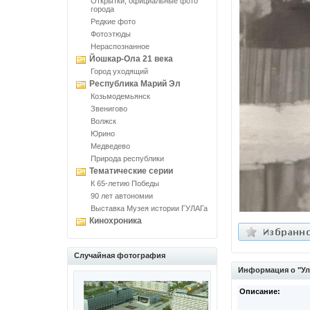
Открытки, официальные фото
города
Редкие фото
Фотоэтюды
Нераспознанное
Йошкар-Ола 21 века
Город уходящий
Республика Марий Эл
Козьмодемьянск
Звенигово
Волжск
Юрино
Медведево
Природа республики
Тематические серии
К 65-летию Победы
90 лет автономии
Выставка Музея истории ГУЛАГа
Кинохроника
Случайная фотография
Информация о "Ул
Описание: