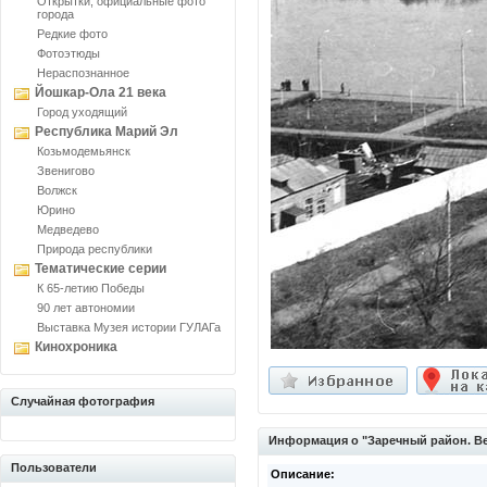
Открытки, официальные фото
города
Редкие фото
Фотоэтюды
Нераспознанное
Йошкар-Ола 21 века
Город уходящий
Республика Марий Эл
Козьмодемьянск
Звенигово
Волжск
Юрино
Медведево
Природа республики
Тематические серии
К 65-летию Победы
90 лет автономии
Выставка Музея истории ГУЛАГа
Кинохроника
Случайная фотография
Информация о "Заречный район. Ве
Пользователи
Описание: