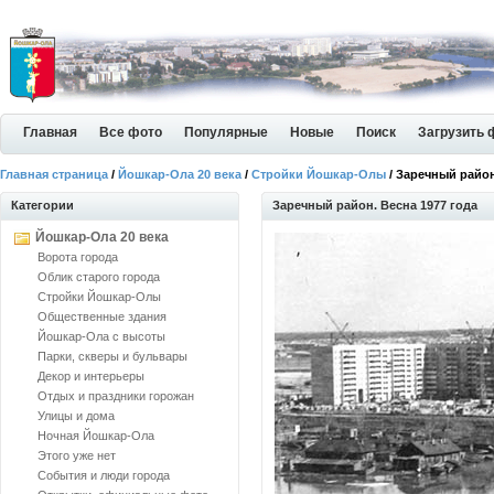
Главная
Все фото
Популярные
Новые
Поиск
Загрузить 
Главная страница
/
Йошкар-Ола 20 века
/
Стройки Йошкар-Олы
/ Заречный район
Категории
Заречный район. Весна 1977 года
Йошкар-Ола 20 века
Ворота города
Облик старого города
Стройки Йошкар-Олы
Общественные здания
Йошкар-Ола с высоты
Парки, скверы и бульвары
Декор и интерьеры
Отдых и праздники горожан
Улицы и дома
Ночная Йошкар-Ола
Этого уже нет
События и люди города