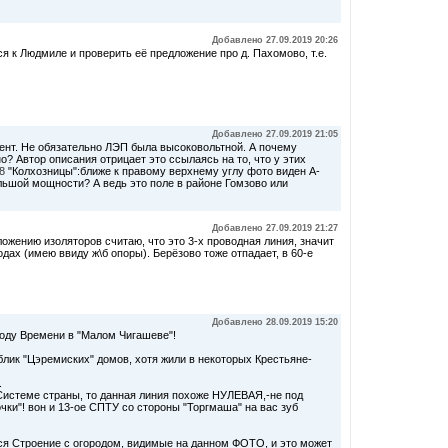
Добавлено 27.09.2019 20:26
ся к Людмиле и проверить её предложение про д. Пахомово, т.е.
Добавлено 27.09.2019 21:05
ент. Не обязательно ЛЭП была высоковольтной. А почему
? Автор описания отрицает это ссылаясь на то, что у этих
8
"Колхозницы":ближе к правому верхнему углу фото виден А-
льшой мощности? А ведь это поле в районе Гомзово или
Добавлено 27.09.2019 21:27
ожению изоляторов считаю, что это 3-х проводная линия, значит
дах (имею ввиду ж\б опоры). Берёзово тоже отпадает, в 60-е
Добавлено 28.09.2019 15:20
оду Времени в "Малом Чигашеве"!
лик "Цэремиских" домов, хотя жили в некоторых Крестьяне-
.
истеме страны, то данная линия похоже НУЛЕВАЯ,-не под
ки"! вон и 13-ое СПТУ со стороны "Торгмаша" на вас зуб
тся Строение с огородом, видимые на данном ФОТО, и это может