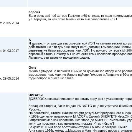
версия
Если речь идёт об авторе Галкине и 60-х годах, то надо прислушать
ул. Герцена, за ней тоже была и есть высоковольтная ЛЭП.
: 29.05.2014
А
Я думаю, что провода высоковольтной ЛЭП не сильно веский аргум
действительно эти дома не могут быть домами Гомзово или Лапшино
деревень не было высоковольтных ЛЭП. Но присмотритеcь к
id=266
: 04.03.2017
образный столб. Почему бы не отнести его к носителю проводов бо
Лапшино, эти деревни находятся рядом.
Gute
Лично я увидел на верхнем снимке за домами ж\б опору и по распол
высоковольтная, коих не было в районе Гомзово и Лапшино в 60-х го
годы вопрос о сносе не стоял.
: 29.05.2014
ЧИГАСЫ
ДОВЕЛОСЬ останавливатся и ночевать пару раз к указанному пери
Западная сторона, как и на данном ФОТО ещё не утратила былой об
Руские..
На восточной, стояли жалкие Лачуги,результат предвоенного сноса.
К 1959году, если подключили М.АССР к Единой ЭНЕРГЕТИЧескОЙ С
напряжением! а как напоминание:-"пора-де МИРЯНЕ сматывать удоч
точит,да проглотит, как миленьких и скажет-"так и было"!
но даже к 90-ым поле восточной стороны было не застроенным?!
А на карте 1966г. между д.Марково и Мал. Чигашево просматривае