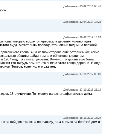
Добавлено 03.02.2014 09:42
ось..
Добавлено 22.04.2014 14:29
Добавлено 26.06.2017 19:24
ылова, которую когда-то пересекала деревня Кожино, идет
атого вида. Может быть провода этой линии видны на верхней
ериканского клена. А на четной стороне еще остались кое-какие
 остальные обшиты сайдингом или обложены кирпичом.
в 1987 году , я снимал деревню Кожино. Тогда она еще была
 Может кто-нибудь помнит что было с этого конца деревни. Я еще
рхом.Теперь, конечно, его уже нет.
Добавлено 17.10.2017 03:03
Добавлено 17.10.2017 22:14
м здесь 13-е училище.По- моему на фотографии жилые дома.
Добавлено 18.10.2017 17:27
но за ней дом три окна по фасаду, а на снимке за берёзой дом с