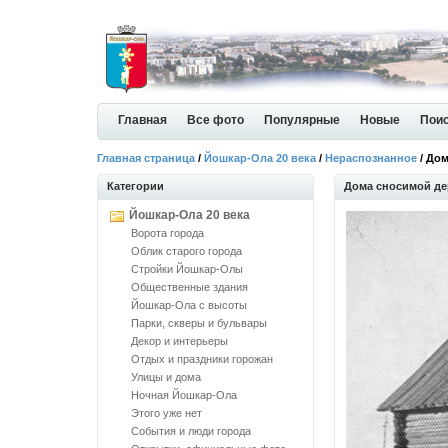
Главная
Все фото
Популярные
Новые
Пои
Главная страница
/
Йошкар-Ола 20 века
/
Нераспознанное
/ До
Категории
Дома сносимой д
Йошкар-Ола 20 века
Ворота города
Облик старого города
Стройки Йошкар-Олы
Общественные здания
Йошкар-Ола с высоты
Парки, скверы и бульвары
Декор и интерьеры
Отдых и праздники горожан
Улицы и дома
Ночная Йошкар-Ола
Этого уже нет
События и люди города