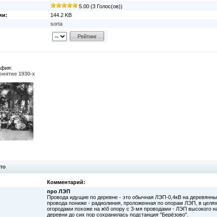
5.00 (3 Голос(ов))
ии:
144.2 KB
sorta
афия:
иятие 1930-х
то
Комментарий:
про ЛЭП
Провода идущие по деревне - это обычная ЛЭП-0,4кВ на деревянных 
провода пониже - радиолиния, проложенная по опорам ЛЭП, в целях
огородами похоже на ж\б опору с 3-мя проводами - ЛЭП высокого н
деревни до сих пор сохранилась подстанция "Берёзово".