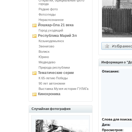
Открытки, официальные фото
города
Редкие фото
Фотоэтюды
Нераспознанное
Йошкар-Ола 21 века
Город уходящий
Республика Марий Эл
Козьмодемьянск
Звенигово
Волжск
Юрино
Медведево
Информация о "До
Природа республики
Описание:
Тематические серии
К 65-летию Победы
90 лет автономии
Выставка Музея истории ГУЛАГа
Кинохроника
Случайная фотография
Слова для поиска
Дата:
Просмотров: