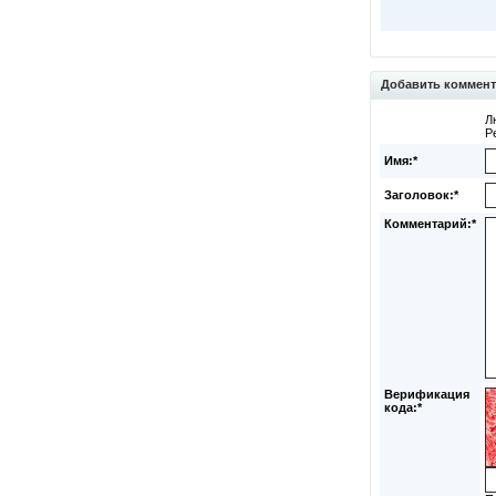
Добавить коммен
Л
Р
Имя:*
Заголовок:*
Комментарий:*
Верификация
кода:*