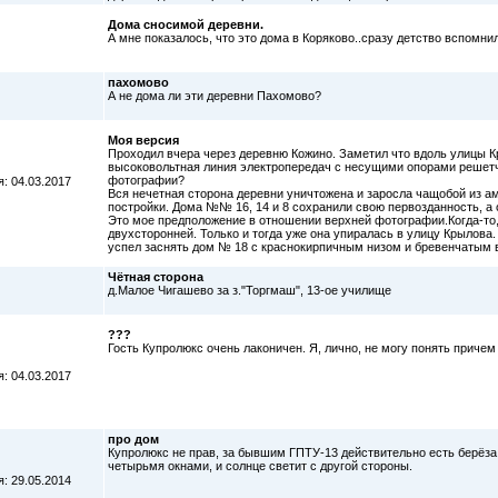
Дома сносимой деревни.
А мне показалось, что это дома в Коряково..сразу детство вспомнил
пахомово
А не дома ли эти деревни Пахомово?
Моя версия
Проходил вчера через деревню Кожино. Заметил что вдоль улицы Кр
высоковольтная линия электропередач с несущими опорами решетч
фотографии?
: 04.03.2017
Вся нечетная сторона деревни уничтожена и заросла чащобой из ам
постройки. Дома №№ 16, 14 и 8 сохранили свою первозданность, а
Это мое предположение в отношении верхней фотографии.Когда-то, 
двухсторонней. Только и тогда уже она упиралась в улицу Крылова.
успел заснять дом № 18 с краснокирпичным низом и бревенчатым ве
Чётная сторона
д.Малое Чигашево за з."Торгмаш", 13-ое училище
???
Гость Купролюкс очень лаконичен. Я, лично, не могу понять приче
: 04.03.2017
про дом
Купролюкс не прав, за бывшим ГПТУ-13 действительно есть берёза, 
четырьмя окнами, и солнце светит с другой стороны.
: 29.05.2014