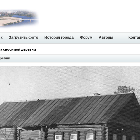
ск
Загрузить фото
История города
Форум
Авторы
Конта
ма сносимой деревни
еревни