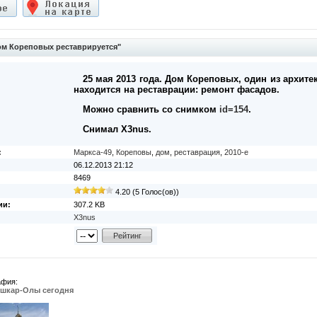
м Кореповых реставрируется"
25 мая 2013 года. Дом Кореповых, один из архит
находится на реставрации: ремонт фасадов.
Можно сравнить со снимком
id=154
.
Снимал X3nus.
:
Маркса-49
,
Кореповы
,
дом
,
реставрация
,
2010-е
06.12.2013 21:12
8469
4.20 (5 Голос(ов))
ии:
307.2 KB
X3nus
афия:
ошкар-Олы сегодня