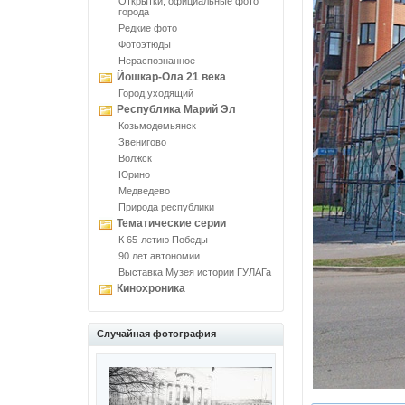
Открытки, официальные фото
города
Редкие фото
Фотоэтюды
Нераспознанное
Йошкар-Ола 21 века
Город уходящий
Республика Марий Эл
Козьмодемьянск
Звенигово
Волжск
Юрино
Медведево
Природа республики
Тематические серии
К 65-летию Победы
90 лет автономии
Выставка Музея истории ГУЛАГа
Кинохроника
Случайная фотография