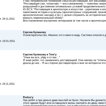
У Вас неправильное понимание смысла реставрации, вот расшифров
"Реставра́ция (лат. restavratio — восстановление) — комплекс м
разрушений и достижение оптимальных условий продолжительного 
Из БСЭ: "Реставрация в архитектуре и искусстве - укрепление и 
памятников истории и культуры (архитектурных сооружений, произв
археологических находок и пр.) с целью сохранить их историческо
вернуть первоначальный облик)".
: 29.11.2011
Восстановление внутренних интерьеров (в том числе и архитектурн
Сергею Куликову
Очковтирательство. Именно это я имел в виду. Система откатов в 
: 19.01.2011
Сергею Куликову и Tom'у
"Злые вы все, уйду я от вас..."
Я знаю ребят, что занимались реставрацией. Они никому не "откаты
дошла до них... Я на стороне реставраторов и мне не интересно кто и
: 29.11.2011
Profus'у
Про ребят и про деньги даже мыслей не было. Неужели Вы думаете
этого здания будут всю оставшуюся жизнь смотреть во двор, вмест
стало историческим только потому, что в нём когда-то сидела влас