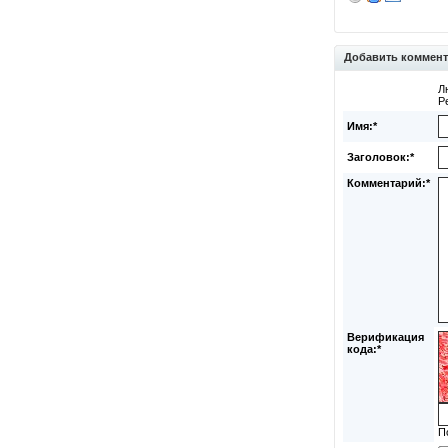
Добавить коммен
Л
Р
Имя:*
Заголовок:*
Комментарий:*
Верификация
кода:*
П