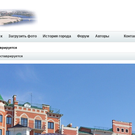
ск
Загрузить фото
История города
Форум
Авторы
Конта
врируется
ставрируется