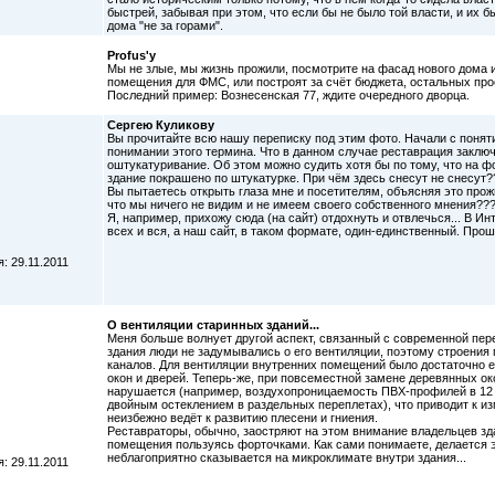
быстрей, забывая при этом, что если бы не было той власти, и их 
дома "не за горами".
Profus'у
Мы не злые, мы жизнь прожили, посмотрите на фасад нового дома и
помещения для ФМС, или построят за счёт бюджета, остальных про
Последний пример: Вознесенская 77, ждите очередного дворца.
Сергею Куликову
Вы прочитайте всю нашу переписку под этим фото. Начали с поняти
понимании этого термина. Что в данном случае реставрация заключа
оштукатуривание. Об этом можно судить хотя бы по тому, что на фо
здание покрашено по штукатурке. При чём здесь снесут не снесут?
Вы пытаетесь открыть глаза мне и посетителям, объясняя это прож
что мы ничего не видим и не имеем своего собственного мнения??
Я, например, прихожу сюда (на сайт) отдохнуть и отвлечься... В И
всех и вся, а наш сайт, в таком формате, один-единственный. Прошу
: 29.11.2011
О вентиляции старинных зданий...
Меня больше волнует другой аспект, связанный с современной пер
здания люди не задумывались о его вентиляции, поэтому строени
каналов. Для вентиляции внутренних помещений было достаточн
окон и дверей. Теперь-же, при повсеместной замене деревянных око
нарушается (например, воздухопроницаемость ПВХ-профилей в 12 (
двойным остеклением в раздельных переплетах), что приводит к 
неизбежно ведёт к развитию плесени и гниения.
Реставраторы, обычно, заостряют на этом внимание владельцев зд
помещения пользуясь форточками. Как сами понимаете, делается эт
неблагоприятно сказывается на микроклимате внутри здания...
: 29.11.2011