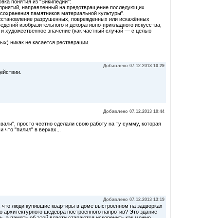
ка понятия из "Википедии":
ероприятий, направленный на предотвращение последующих
сохранения памятников материальной культуры".
восстановление разрушенных, поврежденных или искажённых
едений изобразительного и декоративно-прикладного искусства,
е и художественное значение (как частный случай — с целью
ых) никак не касается реставрации.
Добавлено 07.12.2013 10:29
действии.
Добавлено 07.12.2013 10:44
вали", просто честно сделали свою работу на ту сумму, которая
 что "пилил" в верхах...
Добавлено 07.12.2013 13:19
, что люди купившие квартиры в доме выстроенном на задворках
о архитектурного шедевра построенного напротив? Это здание
ть, а память об этой власти стараются искоренить как можно