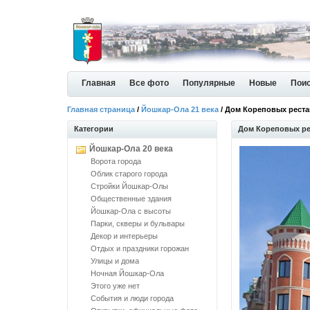
Главная
Все фото
Популярные
Новые
Пои
Главная страница
/
Йошкар-Ола 21 века
/ Дом Кореповых реста
Категории
Дом Кореповых ре
Йошкар-Ола 20 века
Ворота города
Облик старого города
Стройки Йошкар-Олы
Общественные здания
Йошкар-Ола с высоты
Парки, скверы и бульвары
Декор и интерьеры
Отдых и праздники горожан
Улицы и дома
Ночная Йошкар-Ола
Этого уже нет
События и люди города