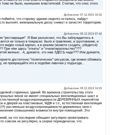
бы тоже не было, нынешних властителей. Считаю, что снос этого
Добавлено 07.12.2013 16:22
 поймёте, что старому зданию недолго осталось, найдут
сто выгонят, мемориальную доску снимут и зачистят территорию.
Добавлено 09.12.2013 07:42
я "реставрация". Я Вам разъяснил, что Вы заблуждаетесь в
ется не только в покраске: было и травление, и грунтование, и
то виден голый кирпич, а в реалии (можете сходить, убедится)
?? При чём здесь "откаты" и "очковтирательство"???
итой жизнью... А, думаете, это нам ЗДЕСЬ надо??? Или думаете,
?
нтернете достаточно "политических" ресурсов, где можно обливать
, не превращайте его в подобие лавочки у подъезда...
Добавлено 09.12.2013 10:25
еделкой старинных зданий. Во времена строительства этого
я прошлых веков не имеют специальных вентиляционных шахт и
о естественной воздухопроницаемости ДЕРЕВЯННЫХ переплётов
н и дверей на пластиковые, МДФ и т.п., естественная вентиляция
!!!) раз меньше воздухопроницаемости деревянных окон с
изменению (повышению) влажности внутри помещений. Это
аний, на что последние обещают регулярно проветривать
о совсем не регулярно, а скорее периодически, что