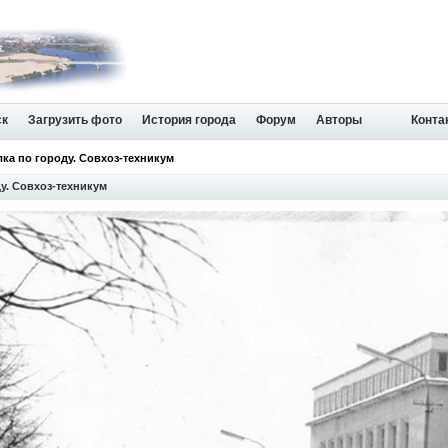
ск
Загрузить фото
История города
Форум
Авторы
Конта
лка по городу. Совхоз-техникум
у. Совхоз-техникум