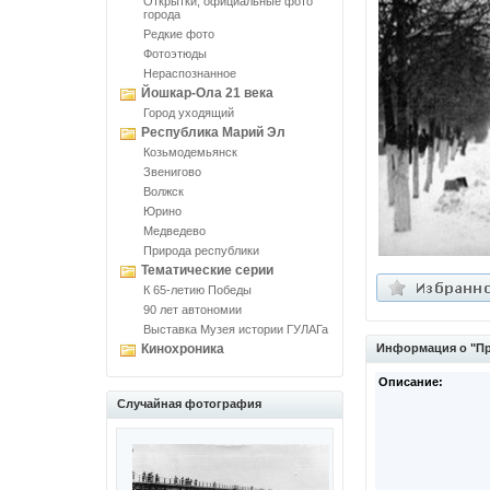
Открытки, официальные фото
города
Редкие фото
Фотоэтюды
Нераспознанное
Йошкар-Ола 21 века
Город уходящий
Республика Марий Эл
Козьмодемьянск
Звенигово
Волжск
Юрино
Медведево
Природа республики
Тематические серии
К 65-летию Победы
90 лет автономии
Выставка Музея истории ГУЛАГа
Кинохроника
Информация о "Пр
Описание:
Случайная фотография