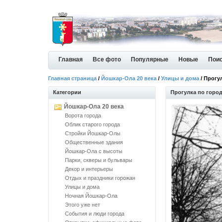
Главная
Все фото
Популярные
Новые
Пои
Главная страница
/
Йошкар-Ола 20 века
/
Улицы и дома
/ Прогу
Категории
Прогулка по город
Йошкар-Ола 20 века
Ворота города
Облик старого города
Стройки Йошкар-Олы
Общественные здания
Йошкар-Ола с высоты
Парки, скверы и бульвары
Декор и интерьеры
Отдых и праздники горожан
Улицы и дома
Ночная Йошкар-Ола
Этого уже нет
События и люди города