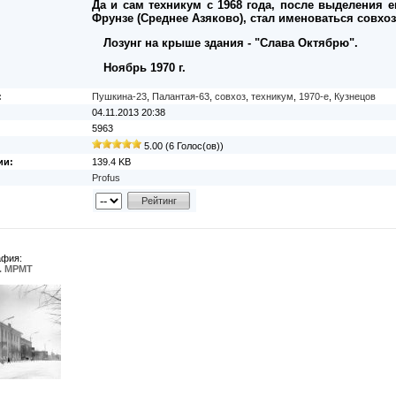
Да и сам техникум с 1968 года, после выделения 
Фрунзе (Среднее Азяково), стал именоваться совхо
Лозунг на крыше здания - "Слава Октябрю".
Ноябрь 1970 г.
:
Пушкина-23
,
Палантая-63
,
совхоз
,
техникум
,
1970-е
,
Кузнецов
04.11.2013 20:38
5963
5.00 (6 Голос(ов))
ии:
139.4 KB
Profus
афия:
. МРМТ