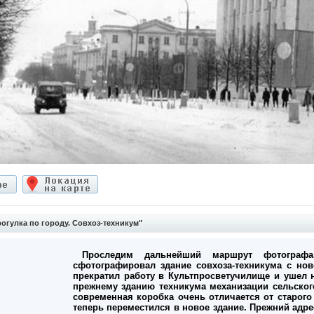
огулка по городу. Совхоз-техникум"
Проследим дальнейший маршрут фотограф
сфотографировал здание совхоза-техникума с но
прекратил работу в Культпросветучилище и ушел н
прежнему зданию техникума механизации сельского
современная коробка очень отличается от старог
теперь переместился в новое здание. Прежний адре