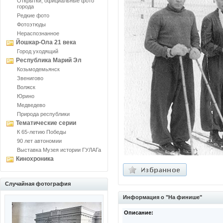
Открытки, официальные фото
города
Редкие фото
Фотоэтюды
Нераспознанное
Йошкар-Ола 21 века
Город уходящий
Республика Марий Эл
Козьмодемьянск
Звенигово
Волжск
Юрино
Медведево
Природа республики
Тематические серии
К 65-летию Победы
90 лет автономии
Выставка Музея истории ГУЛАГа
Кинохроника
Случайная фотография
Информация о "На финише"
Описание: