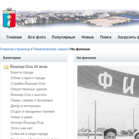
Главная
Все фото
Популярные
Новые
Поиск
Загрузить 
Главная страница
/
Тематические серии
/ На финише
Категории
На финише
Йошкар-Ола 20 века
Ворота города
Облик старого города
Стройки Йошкар-Олы
Общественные здания
Йошкар-Ола с высоты
Парки, скверы и бульвары
Декор и интерьеры
Отдых и праздники горожан
Улицы и дома
Ночная Йошкар-Ола
Этого уже нет
События и люди города