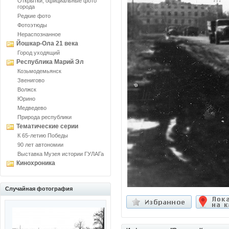
Открытки, официальные фото
города
Редкие фото
Фотоэтюды
Нераспознанное
Йошкар-Ола 21 века
Город уходящий
Республика Марий Эл
Козьмодемьянск
Звенигово
Волжск
Юрино
Медведево
Природа республики
Тематические серии
К 65-летию Победы
90 лет автономии
Выставка Музея истории ГУЛАГа
Кинохроника
Случайная фотография