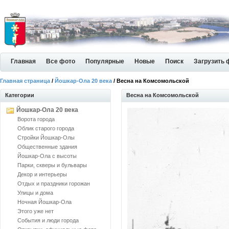
Главная
Все фото
Популярные
Новые
Поиск
Загрузить 
Главная страница
/
Йошкар-Ола 20 века
/ Весна на Комсомольской
Категории
Весна на Комсомольской
Йошкар-Ола 20 века
Ворота города
Облик старого города
Стройки Йошкар-Олы
Общественные здания
Йошкар-Ола с высоты
Парки, скверы и бульвары
Декор и интерьеры
Отдых и праздники горожан
Улицы и дома
Ночная Йошкар-Ола
Этого уже нет
События и люди города