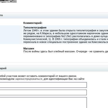
то
Комментарий:
Типолитография
Летом 1949 г. в этом здании была открыта типолитография и закуп
же рядом, на К.Маркса, в небольшом одноэтажном кирпичном здани
переименовано в типографию №2 (№1 располагалась в доме купца Н
Коммунистической, 1). В 1955 г. типографии объединились и стали 
переехала в новое специально построенное здание на Комсомольско
Магазин
После войны здесь был хлебный магазин. Очереди - не сравнить да
тарий
юбой участник может оставить комментарий от вашего имени.
екомендуем
зарегистрироваться
, для идентификации Вас на сайте