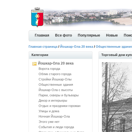
Главная
Все фото
Популярные
Новые
Пои
Главная страница
/
Йошкар-Ола 20 века
/
Общественные здани
Категории
Торговый дом ку
Йошкар-Ола 20 века
Ворота города
Облик старого города
Стройки Йошкар-Олы
Общественные здания
Йошкар-Ола с высоты
Парки, скверы и бульвары
Декор и интерьеры
Отдых и праздники горожан
Улицы и дома
Ночная Йошкар-Ола
Этого уже нет
События и люди города