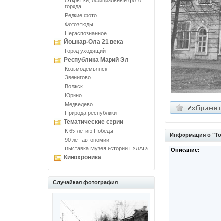
Открытки, официальные фото
города
Редкие фото
Фотоэтюды
Нераспознанное
Йошкар-Ола 21 века
Город уходящий
Республика Марий Эл
Козьмодемьянск
Звенигово
Волжск
Юрино
Медведево
Природа республики
Тематические серии
К 65-летию Победы
Информация о "То
90 лет автономии
Выставка Музея истории ГУЛАГа
Описание:
Кинохроника
Случайная фотография