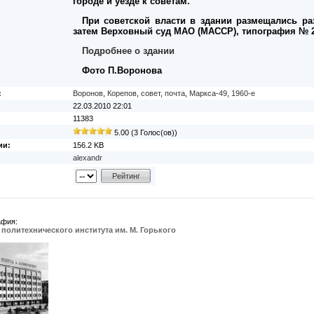
городе и уезде к советам.
При советской власти в здании размещались ра
затем Верховный суд МАО (МАССР), типография № 2
Подробнее о здании
Фото П.Воронова
:
Воронов
,
Корепов
,
совет
,
почта
,
Маркса-49
,
1960-е
22.03.2010 22:01
11383
5.00 (3 Голос(ов))
ии:
156.2 KB
alexandr
афия:
политехнического института им. М. Горького