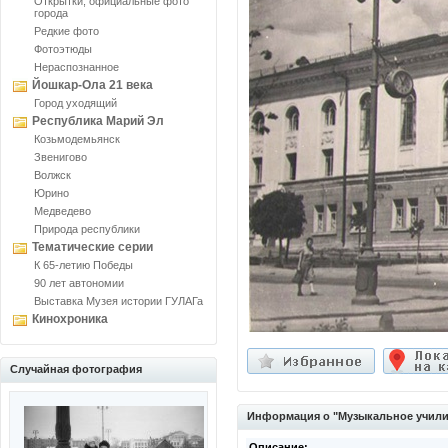
Открытки, официальные фото
города
Редкие фото
Фотоэтюды
Нераспознанное
Йошкар-Ола 21 века
Город уходящий
Республика Марий Эл
Козьмодемьянск
Звенигово
Волжск
Юрино
Медведево
Природа республики
Тематические серии
К 65-летию Победы
90 лет автономии
Выставка Музея истории ГУЛАГа
Кинохроника
Случайная фотография
Информация о "Музыкальное учил
Описание: