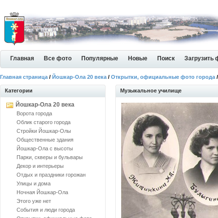
Главная
Все фото
Популярные
Новые
Поиск
Загрузить 
Главная страница
/
Йошкар-Ола 20 века
/
Открытки, официальные фото города
Категории
Музыкальное училище
Йошкар-Ола 20 века
Ворота города
Облик старого города
Стройки Йошкар-Олы
Общественные здания
Йошкар-Ола с высоты
Парки, скверы и бульвары
Декор и интерьеры
Отдых и праздники горожан
Улицы и дома
Ночная Йошкар-Ола
Этого уже нет
События и люди города