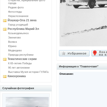
Открытки, официальные фото
города
Редкие фото
Фотоэтюды
Нераспознанное
Йошкар-Ола 21 века
Город уходящий
Республика Марий Эл
Козьмодемьянск
Звенигово
Волжск
Юрино
Медведево
Природа республики
Тематические серии
К 65-летию Победы
Информация о "Главпочтамт"
90 лет автономии
Выставка Музея истории ГУЛАГа
Описание:
Кинохроника
Случайная фотография