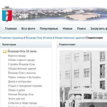
Главная
Все фото
Популярные
Новые
Поиск
Загрузить 
Главная страница
/
Йошкар-Ола 20 века
/
Общественные здания
/ Главпочтамт
Категории
Главпочтамт
Йошкар-Ола 20 века
Ворота города
Облик старого города
Стройки Йошкар-Олы
Общественные здания
Йошкар-Ола с высоты
Парки, скверы и бульвары
Декор и интерьеры
Отдых и праздники горожан
Улицы и дома
Ночная Йошкар-Ола
Этого уже нет
События и люди города