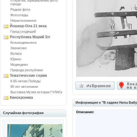
Открытки, официальные фото
города
Редкие фото
Фотоэтюды
Нераспознанное
Йошкар-Ола 21 века
Город уходящий
Республика Марий Эл
Козьмодемьянск
Звенигово
Волжск
Юрино
Медведево
Природа республики
Тематические серии
К 65-летию Победы
90 лет автономии
Выставка Музея истории ГУЛАГа
Кинохроника
Информация о "В садике Наты Баб
Описание:
Случайная фотография