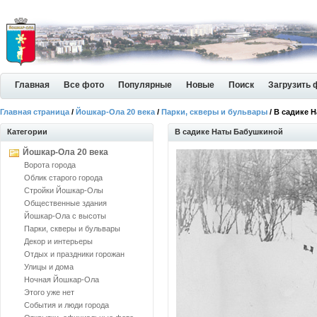
Главная
Все фото
Популярные
Новые
Поиск
Загрузить 
Главная страница
/
Йошкар-Ола 20 века
/
Парки, скверы и бульвары
/ В садике 
Категории
В садике Наты Бабушкиной
Йошкар-Ола 20 века
Ворота города
Облик старого города
Стройки Йошкар-Олы
Общественные здания
Йошкар-Ола с высоты
Парки, скверы и бульвары
Декор и интерьеры
Отдых и праздники горожан
Улицы и дома
Ночная Йошкар-Ола
Этого уже нет
События и люди города