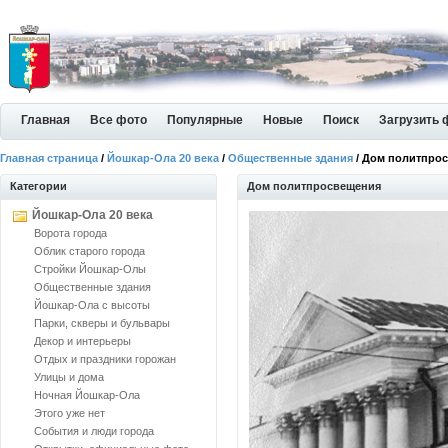
Главная
Все фото
Популярные
Новые
Поиск
Загрузить 
Главная страница
/
Йошкар-Ола 20 века
/
Общественные здания
/ Дом политпро
Категории
Дом политпросвещения
Йошкар-Ола 20 века
Ворота города
Облик старого города
Стройки Йошкар-Олы
Общественные здания
Йошкар-Ола с высоты
Парки, скверы и бульвары
Декор и интерьеры
Отдых и праздники горожан
Улицы и дома
Ночная Йошкар-Ола
Этого уже нет
События и люди города