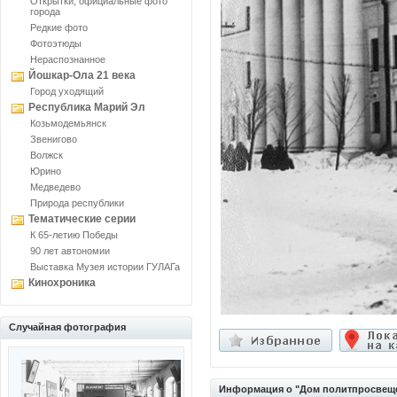
Открытки, официальные фото
города
Редкие фото
Фотоэтюды
Нераспознанное
Йошкар-Ола 21 века
Город уходящий
Республика Марий Эл
Козьмодемьянск
Звенигово
Волжск
Юрино
Медведево
Природа республики
Тематические серии
К 65-летию Победы
90 лет автономии
Выставка Музея истории ГУЛАГа
Кинохроника
Случайная фотография
Информация о "Дом политпросвещ