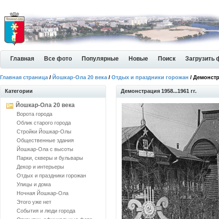
Главная
Все фото
Популярные
Новые
Поиск
Загрузить 
Главная страница
/
Йошкар-Ола 20 века
/
Отдых и праздники горожан
/ Демонстра
Категории
Демонстрация 1958...1961 гг.
Йошкар-Ола 20 века
Ворота города
Облик старого города
Стройки Йошкар-Олы
Общественные здания
Йошкар-Ола с высоты
Парки, скверы и бульвары
Декор и интерьеры
Отдых и праздники горожан
Улицы и дома
Ночная Йошкар-Ола
Этого уже нет
События и люди города