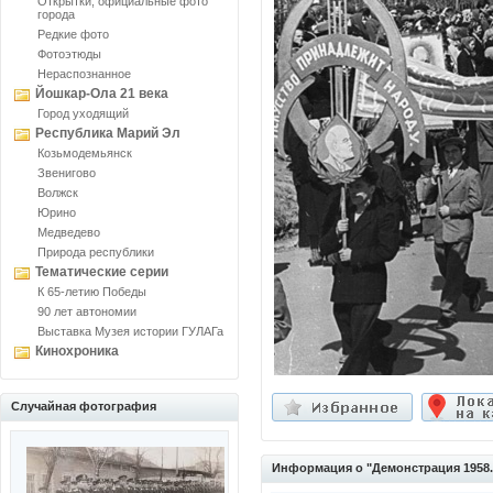
Открытки, официальные фото
города
Редкие фото
Фотоэтюды
Нераспознанное
Йошкар-Ола 21 века
Город уходящий
Республика Марий Эл
Козьмодемьянск
Звенигово
Волжск
Юрино
Медведево
Природа республики
Тематические серии
К 65-летию Победы
90 лет автономии
Выставка Музея истории ГУЛАГа
Кинохроника
Случайная фотография
Информация о "Демонстрация 1958...