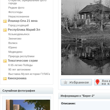
Открытки, официальные фото
города
Редкие фото
Фотоэтюды
Нераспознанное
Йошкар-Ола 21 века
Город уходящий
Республика Марий Эл
Козьмодемьянск
Звенигово
Волжск
Юрино
Медведево
Природа республики
Тематические серии
К 65-летию Победы
90 лет автономии
Выставка Музея истории ГУЛАГа
Кинохроника
Случайная фотография
Информация о "Берег-2"
Описание: