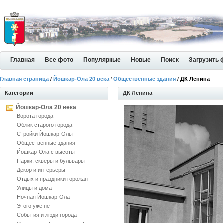
Главная
Все фото
Популярные
Новые
Поиск
Загрузить 
Главная страница
/
Йошкар-Ола 20 века
/
Общественные здания
/ ДК Ленина
Категории
ДК Ленина
Йошкар-Ола 20 века
Ворота города
Облик старого города
Стройки Йошкар-Олы
Общественные здания
Йошкар-Ола с высоты
Парки, скверы и бульвары
Декор и интерьеры
Отдых и праздники горожан
Улицы и дома
Ночная Йошкар-Ола
Этого уже нет
События и люди города