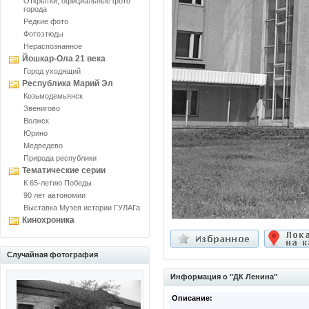
Открытки, официальные фото
города
Редкие фото
Фотоэтюды
Нераспознанное
Йошкар-Ола 21 века
Город уходящий
Республика Марий Эл
Козьмодемьянск
Звенигово
Волжск
Юрино
Медведево
Природа республики
Тематические серии
К 65-летию Победы
90 лет автономии
Выставка Музея истории ГУЛАГа
Кинохроника
Случайная фотография
Информация о "ДК Ленина"
Описание: