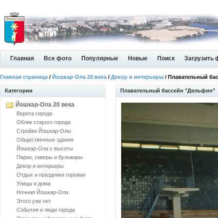
Главная
Все фото
Популярные
Новые
Поиск
Загрузить 
Главная страница
/
Йошкар-Ола 20 века
/
Декор и интерьеры
/ Плавательный ба
Категории
Плавательный бассейн "Дельфин"
Йошкар-Ола 20 века
Ворота города
Облик старого города
Стройки Йошкар-Олы
Общественные здания
Йошкар-Ола с высоты
Парки, скверы и бульвары
Декор и интерьеры
Отдых и праздники горожан
Улицы и дома
Ночная Йошкар-Ола
Этого уже нет
События и люди города