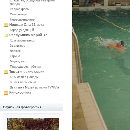
Открытки, официальные фото
города
Редкие фото
Фотоэтюды
Нераспознанное
Йошкар-Ола 21 века
Город уходящий
Республика Марий Эл
Козьмодемьянск
Звенигово
Волжск
Юрино
Медведево
Природа республики
Тематические серии
К 65-летию Победы
90 лет автономии
Выставка Музея истории ГУЛАГа
Кинохроника
Случайная фотография